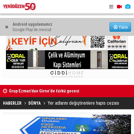
Android uygulamamız
Yükle
Google Play'de mevcut
Grup Ezman’dan Girne’de türkü gecesi
Mahkeme bi
Kıbrıs’ın güneyinde yıllık enflasyon temmuzda yüzde 2,9
başlatıldı
oldu
Yer adlarını değiştirenlere hapis cezası
HABERLER
DÜNYA