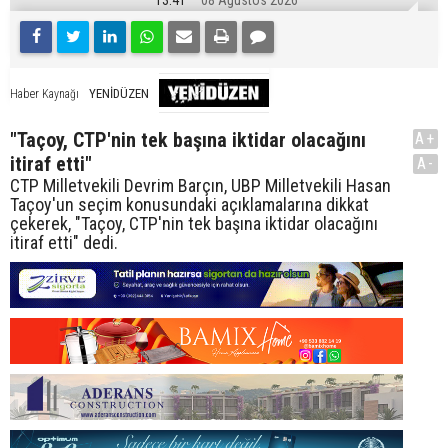
13:41
08 Ağustos 2026
YENİDÜZEN
Haber Kaynağı
"Taçoy, CTP'nin tek başına iktidar olacağını
A+
itiraf etti"
A-
CTP Milletvekili Devrim Barçın, UBP Milletvekili Hasan
Taçoy'un seçim konusundaki açıklamalarına dikkat
çekerek, "Taçoy, CTP'nin tek başına iktidar olacağını
itiraf etti" dedi.