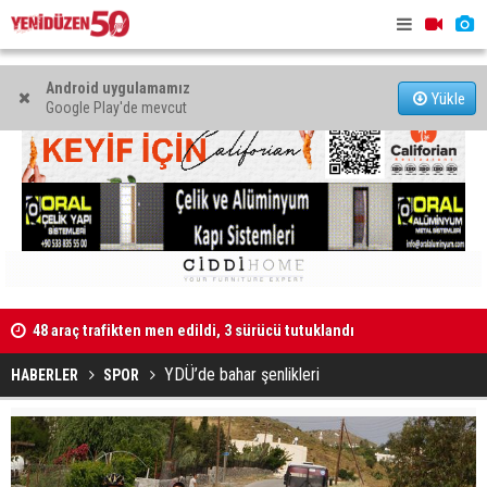
Android uygulamamız
Yükle
Google Play'de mevcut
Kaldırıma düşen scooter sürücüsü yaralandı
"Taçoy, CTP
YDÜ’de bahar şenlikleri
HABERLER
SPOR