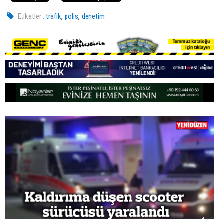
,
,
Etiketler :
trafik
polis
denetim