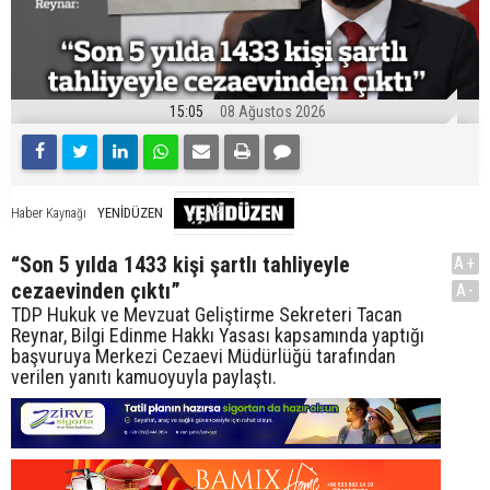
15:05
08 Ağustos 2026
YENİDÜZEN
Haber Kaynağı
“Son 5 yılda 1433 kişi şartlı tahliyeyle
A+
cezaevinden çıktı”
A-
TDP Hukuk ve Mevzuat Geliştirme Sekreteri Tacan
Reynar, Bilgi Edinme Hakkı Yasası kapsamında yaptığı
başvuruya Merkezi Cezaevi Müdürlüğü tarafından
verilen yanıtı kamuoyuyla paylaştı.