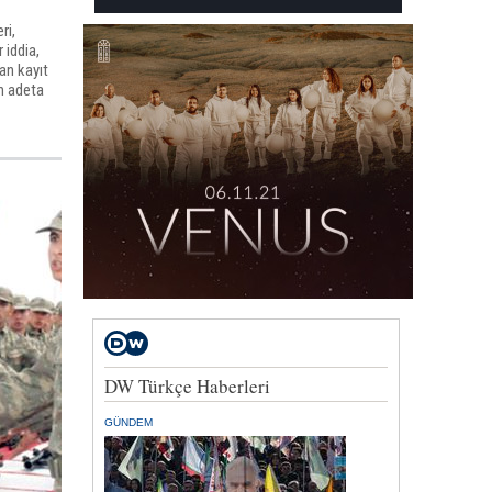
ri,
 iddia,
lan kayıt
in adeta