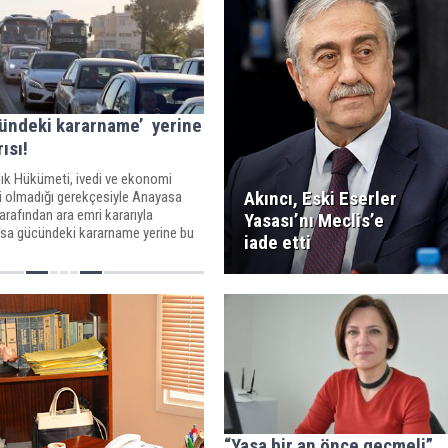
ündeki kararname’ yerine
ısı!
ık Hükümeti, ivedi ve ekonomi
Akıncı, Eski Eserler
ili olmadığı gerekçesiyle Anayasa
rafından ara emri kararıyla
Yasası’nı Meclis’e
asa gücündeki kararname yerine bu
iade etti
rısı’ hazırladı.
“Yasa bir an önce geçmeli”