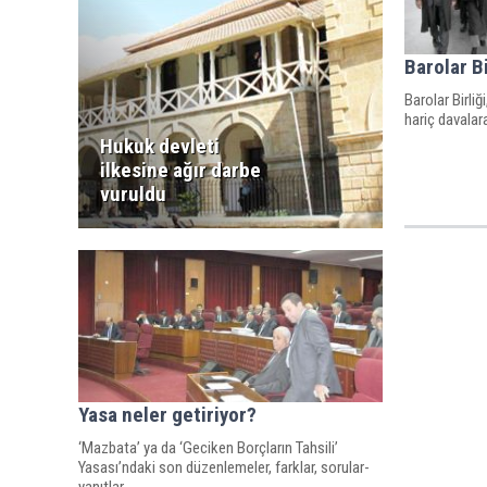
Barolar Bi
Barolar Birliğ
hariç davalara
Hukuk devleti
ilkesine ağır darbe
vuruldu
Yasa neler getiriyor?
‘Mazbata’ ya da ‘Geciken Borçların Tahsili’
Yasası’ndaki son düzenlemeler, farklar, sorular-