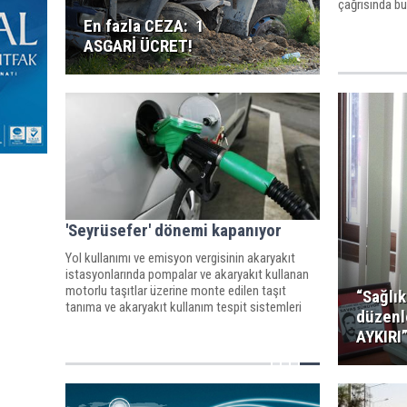
çağrısında b
En fazla CEZA: 1
ASGARİ ÜCRET!
'Seyrüsefer' dönemi kapanıyor
Yol kullanımı ve emisyon vergisinin akaryakıt
istasyonlarında pompalar ve akaryakıt kullanan
motorlu taşıtlar üzerine monte edilen taşıt
“Sağlık
tanıma ve akaryakıt kullanım tespit sistemleri
düzen
vasıtasıyla denetlenmesi” amacını taşıyor.
AYKIRI