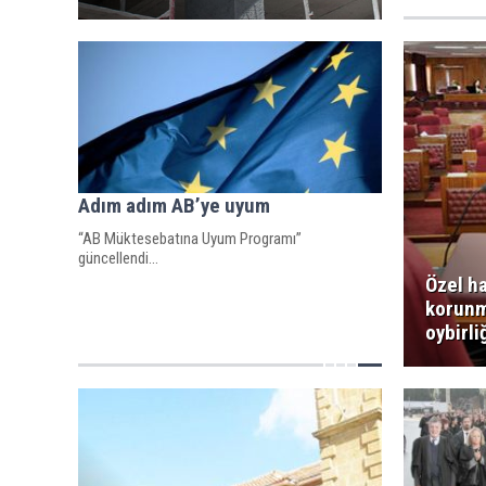
Adım adım AB’ye uyum
“AB Müktesebatına Uyum Programı”
güncellendi…
Özel h
korunm
oybirli