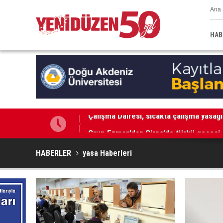
Ana 
HAB
Grup Ezman’dan Girne’de türkü gecesi
HABERLER
yasa Haberleri