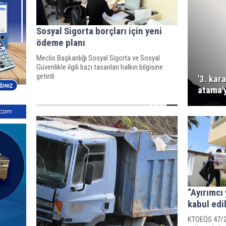
Sosyal Sigorta borçları için yeni
ödeme planı
Meclis Başkanlığı Sosyal Sigorta ve Sosyal
Güvenlikle ilgili bazı tasarıları halkın bilgisine
getirdi
'3. kar
atama'
“Ayırımcı 
kabul ed
KTOEÖS 47/20