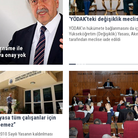
'YÖDAK'teki değişiklik mecli
YÖDAK'ın hükümete bağlanmasını da i
Yükseköğretim (Değişiklik) Yasası, Akı
tarafından meclise iade edildi
arname ile
ya onay yok
yasa tüm çalışanlar için
ilemez”
10 Sayılı Yasanın kaldırılması