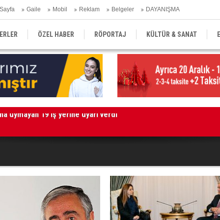
Sayfa
Gaile
Mobil
Reklam
Belgeler
DAYANIŞMA
ERLER
ÖZEL HABER
RÖPORTAJ
KÜLTÜR & SANAT
EĞİTİM
YEREL YÖNETİM
DERGİLER
SEKTÖR
Kı