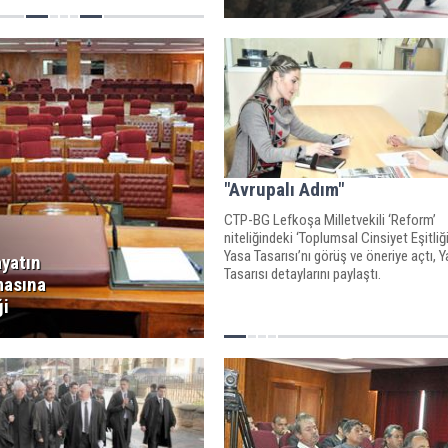
"Avrupalı Adım"
CTP-BG Lefkoşa Milletvekili ‘Reform’
niteliğindeki ‘Toplumsal Cinsiyet Eşitliğ
Yasa Tasarısı’nı görüş ve öneriye açtı, 
ayatın
Tasarısı detaylarını paylaştı.
asına
ği