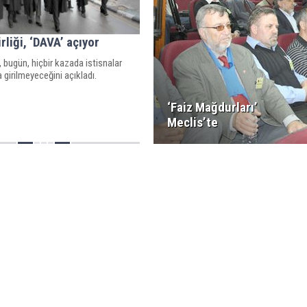
rliği, ‘DAVA’ açıyor
i, bugün, hiçbir kazada istisnalar
 girilmeyeceğini açıkladı.
‘Faiz Mağdurları’
Meclis’te