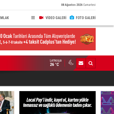
08 Ağustos 2026
Cumartesi
EMLAK
VİDEO GALERİ
FOTO GALERİ
Lefkoşa
brıs’ın güneyinde yıllık enflasyon temmuzda yüzde 2,9 oldu
26 °C