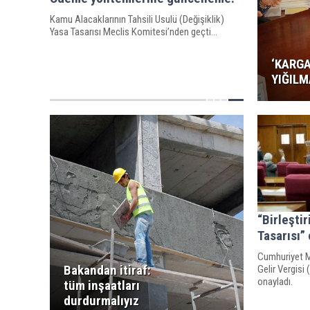
Kamu Alacaklarının Tahsili Usulü (Değişiklik)
Yasa Tasarısı Meclis Komitesi’nden geçti…
‘KARGA
YIĞILM
“Birleştir
Tasarısı”
Cumhuriyet Me
Bakandan itiraf:
Gelir Vergisi 
onayladı.
tüm inşaatları
durdurmalıyız