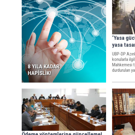
‘Yasa güc
yasa tasar
UBP-DP Azınl
konularla ilg
Mahkemesi ta
8 YILA KADAR
durdurulan y
HAPİSLİK!
kez ‘yasa tasa
Ödeme yöntemlerine güncelleme!