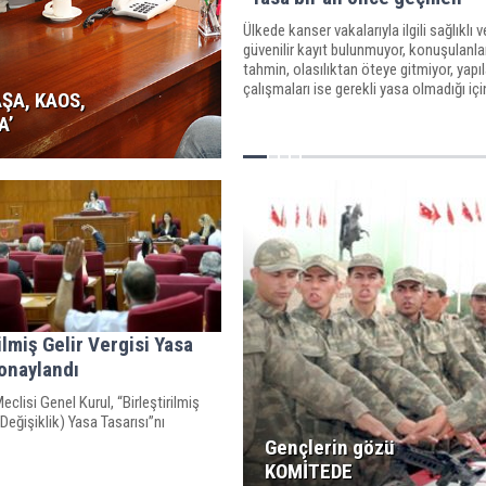
Ülkede kanser vakalarıyla ilgili sağlıklı ve
güvenilir kayıt bulunmuyor, konuşulanlar
tahmin, olasılıktan öteye gitmiyor, yapı
çalışmaları ise gerekli yasa olmadığı iç
ŞA, KAOS,
‘İğne ile kuyu kazımaya’ benziyor
A’
ilmiş Gelir Vergisi Yasa
 onaylandı
clisi Genel Kurul, “Birleştirilmiş
(Değişiklik) Yasa Tasarısı”nı
Gençlerin gözü
KOMİTEDE