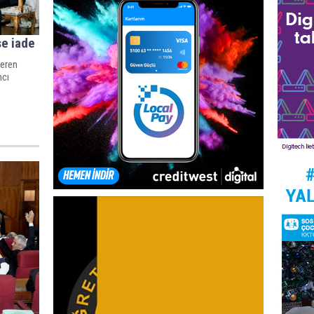
se iade
çeren
ncı