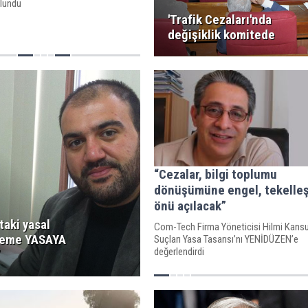
ulundu
'Trafik Cezaları'nda
değişiklik komitede
“Cezalar, bilgi toplumu
dönüşümüne engel, tekelle
önü açılacak”
taki yasal
Com-Tech Firma Yöneticisi Hilmi Kansu,
leme YASAYA
Suçları Yasa Tasarısı’nı YENİDÜZEN’e
değerlendirdi
”