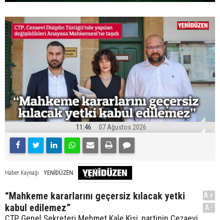
11:46
07 Ağustos 2026
YENİDÜZEN
Haber Kaynağı
“Mahkeme kararlarını geçersiz kılacak yetki
A+
kabul edilemez”
A-
CTP Genel Sekreteri Mehmet Kale Kişi, partinin Cezaevi