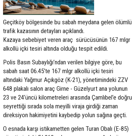
Geçitköy bölgesinde bu sabah meydana gelen ölümlü
trafik kazasının detayları açıklandı.
Kazaya sebebiyet veren araç sürücüsünün
167 mlgr
alkollü içki tesiri altında olduğu tespit edildi.
Polis Basın Subaylığı’ndan verilen bilgiye göre, bu
sabah saat 06.45’te 167 mlgr alkollü içki tesiri
altındaki Yağmur Açıkgöz (K-21), yönetimindeki ZZV
648 plakalı salon araç Girne - Güzelyurt ana yolunun
23 ve 24’üncü kilometreleri arasında Çamlıbel’e doğru
seyrettiği sırada sola meyilli viraja girdiği zaman
direksiyon hakimiyetini kaybedip yolun sağına geçti.
O esnada karşı istikametten gelen Turan Obalı (E-85)