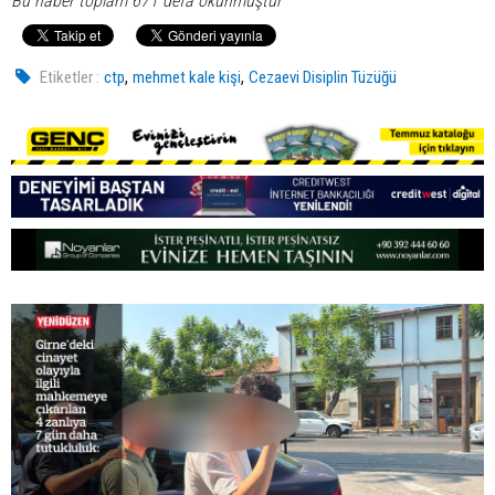
Bu haber toplam 671 defa okunmuştur
,
,
Etiketler :
ctp
mehmet kale kişi
Cezaevi Disiplin Tüzüğü