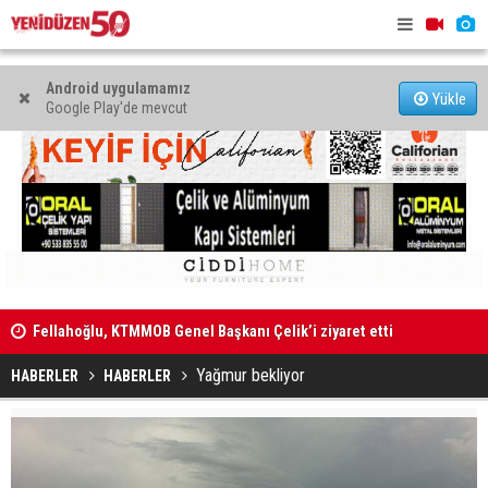
Android uygulamamız
Yükle
Google Play'de mevcut
ti
"Kazaya sebebiyet veren sürücü 167 mlgr alkollüydü"
“Mahkeme ka
edilemez”
Yağmur bekliyor
HABERLER
HABERLER