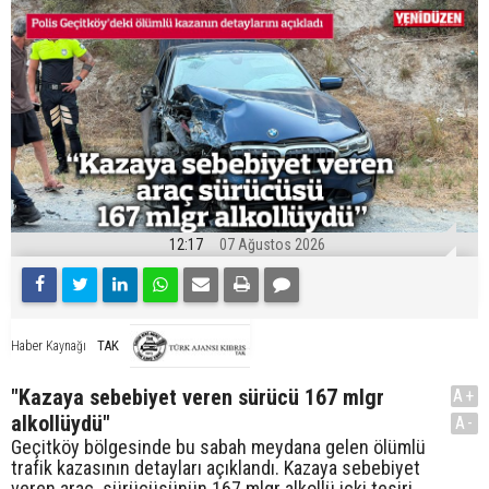
12:17
07 Ağustos 2026
TAK
Haber Kaynağı
"Kazaya sebebiyet veren sürücü 167 mlgr
A+
alkollüydü"
A-
Geçitköy bölgesinde bu sabah meydana gelen ölümlü
trafik kazasının detayları açıklandı. Kazaya sebebiyet
veren araç sürücüsünün 167 mlgr alkollü içki tesiri