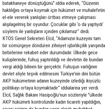
batakhaneye dönüştüğünü" iddia ederek, “Düzenin
haklılığını ortaya koymak için hükümet ve muhalefetin
el-ele vererek yanlışları örtbas etmeye çalışması
alışılagelmiş bir oyundur. Çocuklar gibi ‘o da yaptıydı’
söylemi ile yanlışların içinden çıkılamaz” dedi.
KTÖS Genel Sekreteri Elcil, “Adamızın kuzeyini tam
bir sömürgeye döndüren zihniyet işbirlikçilik yarışında
birbirlerine rekabet eder durumdadır. Ülkede gece
kulüplerinde, fuhuş yaptırıldığı ve devletin de bundan
vergi aldığı bilinen bir gerçektir. Fuhuşun varlığının
devlet eliyle teşvik edilmesini Türkiye’nin dini bütün
AKP hükümetinin adanın kuzeyinde izlediği ikiyüzlü
politikayı ortaya koymaktadır” iddialarına yer verdi.
Elcil, Sağlık Bakanı Hasipoğlu’nun sözleriyle "ülkede
AKP hükümeti kontrolünde kadın ticareti yapıldığını,
siyasi rejimin de bundan vergi alarak muhabbet