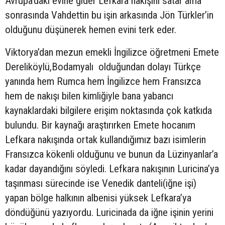
Avrupa’daki evine gider Lefkara nakışını satar ama
sonrasında Vahdettin bu işin arkasında Jön Türkler’in
olduğunu düşünerek hemen evini terk eder.
Viktorya’dan mezun emekli İngilizce öğretmeni Emete
Dereliköylü,Bodamyalı olduğundan dolayı Türkçe
yanında hem Rumca hem İngilizce hem Fransızca
hem de nakışı bilen kimliğiyle bana yabancı
kaynaklardaki bilgilere erişim noktasında çok katkıda
bulundu. Bir kaynağı araştırırken Emete hocanım
Lefkara nakışında ortak kullandığımız bazı isimlerin
Fransızca kökenli olduğunu ve bunun da Lüzinyanlar’a
kadar dayandığını söyledi. Lefkara nakışının Luricina’ya
taşınması sürecinde ise Venedik danteli(iğne işi)
yapan bölge halkının albenisi yüksek Lefkara’ya
döndüğünü yazıyordu. Luricinada da iğne işinin yerini