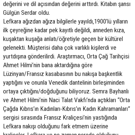
değerini ve dil açısından değerini arttırdı. Kitabın şansı
Gülgün Serdar oldu.
Lefkara ağızdan ağıza bilgilerle yayıldı,1900’lü yılların
ilk çeyreğine kadar pek kayıtlı değildi, anneden kıza,
kuşaktan kuşağa anlatı/öğretiyle geçen bir kültürel
gelenekti. Müşterisi daha çok varlıklı kişilerdi ve
yurtdışına gönderilirdi. Araştırmacı, Orta Çağ Tarihçisi
Ahmet Hilmi’nin bana aktardığına göre
Lüzinyan/Fransız kasabasının bu nakışa başkentlik
yaptığını ve onunla Venedik dantelinin birleşiminden
ortaya çıktığını/doğduğunu biliyoruz. Semra Bayhanlı
ve Ahmet Hilmi’nin Naci Talat Vakfı’nda açtıkları “Orta
Çağda Kıbrıs’ın Kadınları-Kıbrıs’ın Kadın Kahramanları”
sergisi sırasında Fransız Kraliçesi’nin yastığında
Lefkara nakışı olduğunu fark etmem üzerine
kraliçeler, Lefkara ve ne zaman,nerede olduğunu