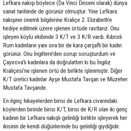
Lefkara nakışı böylece (Da Vinci Deseni olarak) dünya
sanat tarihinde de görünür olmuştur. Yine Lefkara
nakışının önemli bilgilerine Kraliçe 2. Elizabeth’e
hediye edilmek üzere işlenen örtüde rastlarız. Onu
işleyen köylü ekibinde 3 K/T ve 3 K/R vardı. Kıbrıslı
Rum kadınların yanı sıra bir de kara çarşaflı bir kadın
görünür. Onu İngiltere’den sorup soruşturdum ve
Çayırova’lı kadınlara da doğrulattım ki bu İngiliz
Kraliçesi’ne işlenen örtü de birlikte işlenmiştir. Diğer
K/T üretici kadınlar Ayşe Mustafa Tavşan ve Müzeher
Mustafa Tavşandır.
En ilginç hikayelerden birisi de Lefkara civarındaki
köylerden birinde birisi K/T, birisi de K/R olan iki genç
kadının bir Lefkara nakışlı gelinliği birlikte işleyerek her
ikisinin de kendi düğünlerinde bu gelinliği giydiğidir.