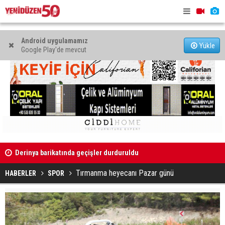
Android uygulamamız
Yükle
Google Play'de mevcut
Derinya barikatında geçişler durduruldu
“Lefkara Na
değer olam
Tırmanma heyecanı Pazar günü
HABERLER
SPOR