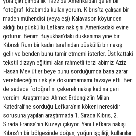
yola çıktığımda ilk 1922’de Amerika’dan gelen bir
fotoğrafı kitabımda kullanıyorum. Kıbrıs’ta çalışan bir
maden mühendisi (veya eşi) Kalavason köyünden
aldığı bu püsküllü Lefkara nakışını Amerikadaki evine
götürür. Benim Büyükhan’daki dükkanıma yine bir
Kıbrıslı Rum bir kadın tarafından püsküllü bir nakış
gelir ve benden bunu tamir etmemi isterler. Üst kattaki
tekstil dizayn eğitimi alan rahmetli terzi abimiz Aziz
Hasan Mevlütler beye bunu sorduğumda bana zarar
verebileceğim riskiyle dokunmamamı tavsiye etti. Ben
de sadece fotoğrafını çekerek nakışı kadına geri
verdim. Araştırmacı Ahmet Erdengiz’in Milan
Katedrali’ne sorduğu Lefkara’nın kökeni neresidir
sorusuna yapılan araştırmada 1. Sırada Kıbrıs, 2.
Sırada Fransa’nın Kuzeyi çıkıyor. Yani Lefkara nakışı
Kıbrıs’ın bir bölgesinde doğan, yoğun işçiliği, kullanılan