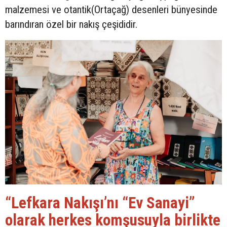
malzemesi ve otantik(Ortaçağ) desenleri bünyesinde
barındıran özel bir nakış çeşididir.
“Lefkara Nakışı’nı “Ev Sanayi”
olarak herkes komşusuyla birlikte