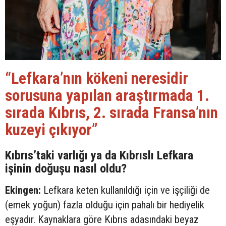
“Lefkara’nın kökeni neresidir
sorusuna yapılan araştırmada 1.
sırada Kıbrıs, 2. sırada Fransa’nın
kuzeyi çıkıyor”
Kıbrıs’taki varlığı ya da Kıbrıslı Lefkara
işinin doğuşu nasıl oldu?
Ekingen:
Lefkara keten kullanıldığı için ve işçiliği de
(emek yoğun) fazla olduğu için pahalı bir hediyelik
eşyadır. Kaynaklara göre Kıbrıs adasındaki beyaz