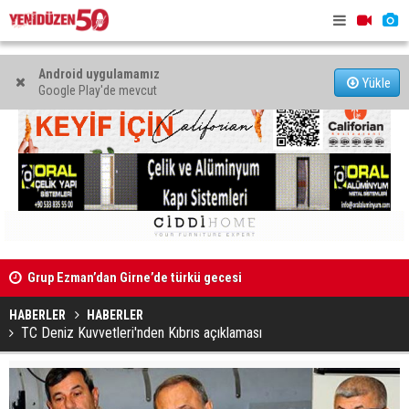
Android uygulamamız
Yükle
Google Play'de mevcut
Grup Ezman’dan Girne’de türkü gecesi
Mahkeme bi
Kıbrıs’ın güneyinde yıllık enflasyon temmuzda yüzde 2,9
başlatıldı
HABERLER
HABERLER
oldu
TC Deniz Kuvvetleri'nden Kıbrıs açıklaması