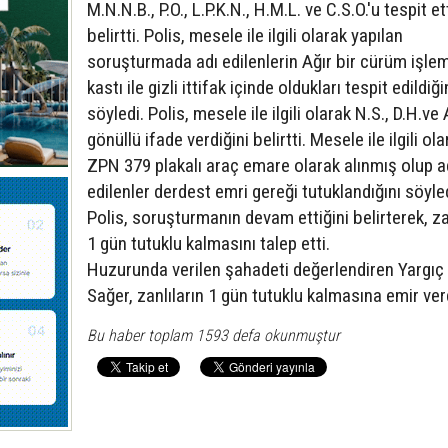
M.N.N.B., P.O., L.P.K.N., H.M.L. ve C.S.O.'u tespit et
belirtti. Polis, mesele ile ilgili olarak yapılan
soruşturmada adı edilenlerin Ağır bir cürüm işle
kastı ile gizli ittifak içinde oldukları tespit edildiği
söyledi. Polis, mesele ile ilgili olarak N.S., D.H.ve 
gönüllü ifade verdiğini belirtti. Mesele ile ilgili ol
ZPN 379 plakalı araç emare olarak alınmış olup a
edilenler derdest emri gereği tutuklandığını söyled
Polis, soruşturmanın devam ettiğini belirterek, za
1 gün tutuklu kalmasını talep etti.
Huzurunda verilen şahadeti değerlendiren Yargı
Sağer, zanlıların 1 gün tutuklu kalmasına emir ver
Bu haber toplam 1593 defa okunmuştur