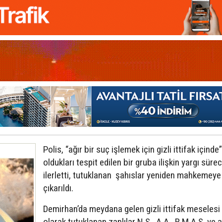
Polis, “ağır bir suç işlemek için gizli ittifak içinde”
oldukları tespit edilen bir gruba ilişkin yargı sürec
ilerletti, tutuklanan şahıslar yeniden mahkemeye
çıkarıldı.
Demirhan’da meydana gelen gizli ittifak meselesi il
olarak tutuklanan zanlılar N.S., A.A., R.M.A.S. ve 