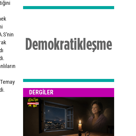
tiğini
mek
ni
A.S’nin
arak
dı
i.
nlıların
ç Temay
di.
DERGILER