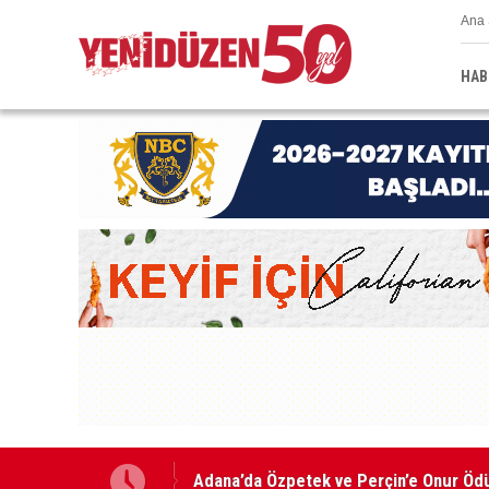
Ana 
HAB
Adana’da Özpetek ve Perçin’e Onur Öd