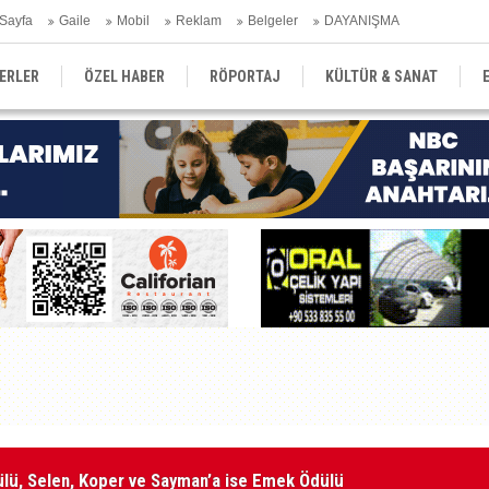
Sayfa
Gaile
Mobil
Reklam
Belgeler
DAYANIŞMA
ERLER
ÖZEL HABER
RÖPORTAJ
KÜLTÜR & SANAT
EĞİTİM
YEREL YÖNETİM
DERGİLER
SEKTÖR
ülü, Selen, Koper ve Sayman’a ise Emek Ödülü
44