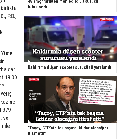
48 araç trafikten men edildi, 3 sürücü
tutuklandı
birlikte
B., P.O.,
k
 Yücel
ir
Kaldırıma düşen scooter sürücüsü yaralandı
thaldar
at 18.00
de
şveriş
rkezine
N 379
. ve
ı ile
"Taçoy, CTP'nin tek başına iktidar olacağını
itiraf etti"