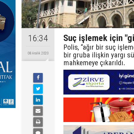
Suç işlemek için "gi
16:34
Polis, “ağır bir suç işlem
bir gruba ilişkin yargı s
08 Aralık 2020
mahkemeye çıkarıldı.