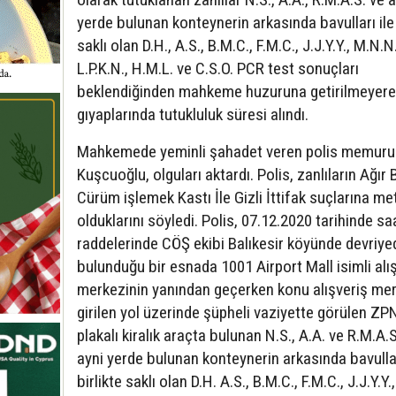
yerde bulunan konteynerin arkasında bavulları ile 
saklı olan D.H., A.S., B.M.C., F.M.C., J.J.Y.Y., M.N.N.
L.P.K.N., H.M.L. ve C.S.O. PCR test sonuçları
beklendiğinden mahkeme huzuruna getirilmeyere
gıyaplarında tutukluluk süresi alındı.
Mahkemede yeminli şahadet veren polis memuru
Kuşcuoğlu, olguları aktardı. Polis, zanlıların Ağır B
Cürüm işlemek Kastı İle Gizli İttifak suçlarına me
olduklarını söyledi. Polis, 07.12.2020 tarihinde sa
raddelerinde CÖŞ ekibi Balıkesir köyünde devriye
bulunduğu bir esnada 1001 Airport Mall isimli alı
merkezinin yanından geçerken konu alışveriş me
girilen yol üzerinde şüpheli vaziyette görülen ZP
plakalı kiralık araçta bulunan N.S., A.A. ve R.M.A.S
ayni yerde bulunan konteynerin arkasında bavullar
birlikte saklı olan D.H. A.S., B.M.C., F.M.C., J.J.Y.Y.,