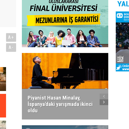
A+
A-
Piyanist Hasan Minalay,
Kıbrıs’
İspanya'daki yarışmada ikinci
Paradi
oldu
atacak