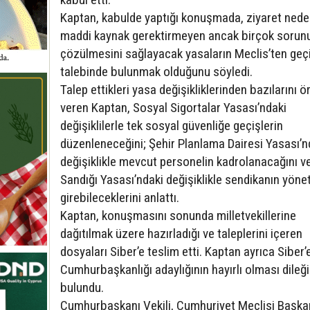
Kaptan, kabulde yaptığı konuşmada, ziyaret nede
maddi kaynak gerektirmeyen ancak birçok sorun
çözülmesini sağlayacak yasaların Meclis’ten geçi
talebinde bulunmak olduğunu söyledi.
Talep ettikleri yasa değişikliklerinden bazılarını ö
veren Kaptan, Sosyal Sigortalar Yasası’ndaki
değişiklilerle tek sosyal güvenliğe geçişlerin
düzenleneceğini; Şehir Planlama Dairesi Yasası’n
değişiklikle mevcut personelin kadrolanacağını ve
Sandığı Yasası’ndaki değişiklikle sendikanın yöne
girebileceklerini anlattı.
Kaptan, konuşmasını sonunda milletvekillerine
dağıtılmak üzere hazırladığı ve taleplerini içeren
dosyaları Siber’e teslim etti. Kaptan ayrıca Siber’
Cumhurbaşkanlığı adaylığının hayırlı olması dileğ
bulundu.
Cumhurbaşkanı Vekili, Cumhuriyet Meclisi Başkan