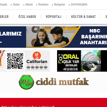
Sayfa
Gaile
Mobil
Reklam
Belgeler
DAYANIŞMA
ERLER
ÖZEL HABER
RÖPORTAJ
KÜLTÜR & SANAT
EĞİTİM
YEREL YÖNETİM
DERGİLER
SEKTÖR
ihtiyaçları görmezden geliniyor”
Ba