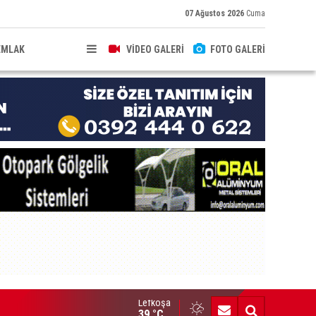
07 Ağustos 2026
Cuma
EMLAK
VİDEO GALERİ
FOTO GALERİ
Lefkoşa
zı yollar pazar günü trafiğe kapatılacak
39 °C