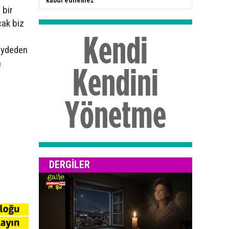
kabul edilemez”
 bir
cak biz
kaydeden
n
DERGILER