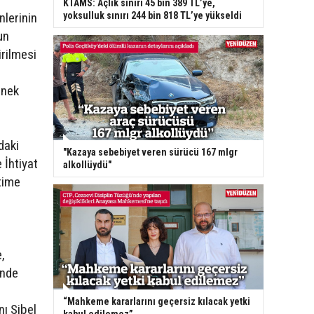
KTAMS: Açlık sınırı 45 bin 389 TL’ye,
yoksulluk sınırı 244 bin 818 TL’ye yükseldi
nlerinin
un
rilmesi
rnek
daki
"Kazaya sebebiyet veren sürücü 167 mlgr
 İhtiyat
alkollüydü"
time
e,
inde
“Mahkeme kararlarını geçersiz kılacak yetki
ı Sibel