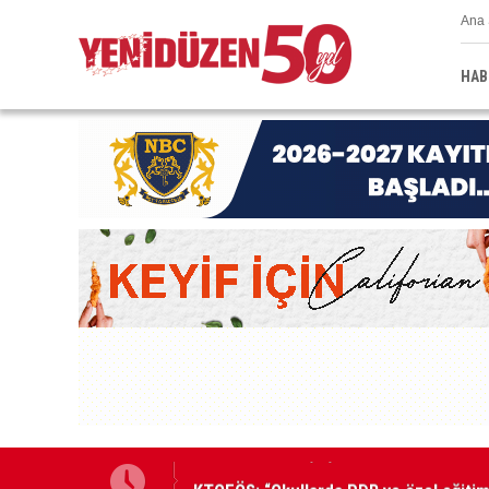
Ana 
HAB
KTOEÖS: “Okullarda PDR ve özel eğitim 