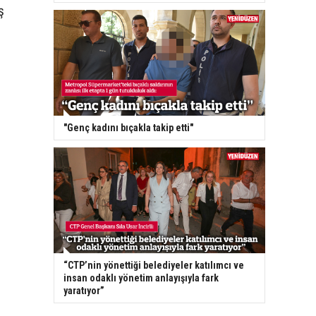
ş
"Genç kadını bıçakla takip etti"
“CTP’nin yönettiği belediyeler katılımcı ve
insan odaklı yönetim anlayışıyla fark
yaratıyor”