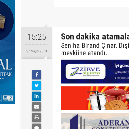
Son dakika atamala
15:25
Seniha Birand Çınar, Dışi
mevkiine atandı.
27 Mayıs 2013