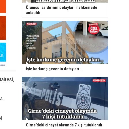
Ölümcül saldırının detayları mahkemede
anlatıldı
İşte korkunç gecenin detayları...
Dairesi,
24
el
Girne'deki cinayet olayında 7 kişi tutuklandı