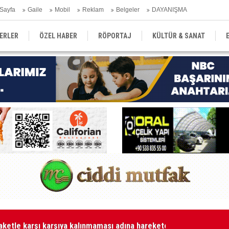
Sayfa
Gaile
Mobil
Reklam
Belgeler
DAYANIŞMA
ERLER
ÖZEL HABER
RÖPORTAJ
KÜLTÜR & SANAT
EĞİTİM
YEREL YÖNETİM
DERGİLER
SEKTÖR
aketle karşı karşıya kalınmaması adına harekete geçtik
MA