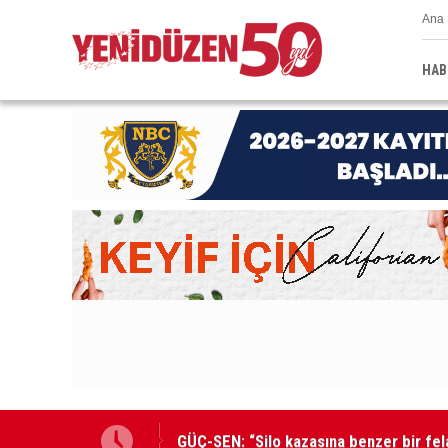
Ana 
HAB
GÜÇ-SEN: “Silo kazasına benzer bir fel