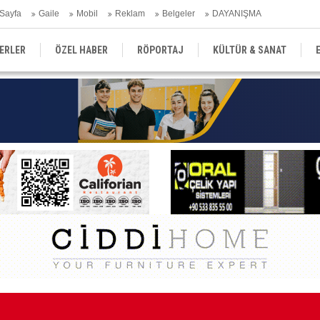
Sayfa
Gaile
Mobil
Reklam
Belgeler
DAYANIŞMA
ERLER
ÖZEL HABER
RÖPORTAJ
KÜLTÜR & SANAT
EĞİTİM
YEREL YÖNETİM
DERGİLER
SEKTÖR
Ma