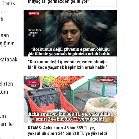
ihtiyaçları görmezden geliniyor”
 Trafik
,
ti.
unan
şığının
 katacak
“Korkunun değil güvenin egemen olduğu
bir ülkede yaşamak hepimizin ortak hakkı”
lirten
 tüm
tüm
ri ile
KTAMS: Açlık sınırı 45 bin 389 TL’ye,
yoksulluk sınırı 244 bin 818 TL’ye yükseldi