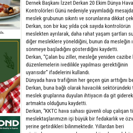
Dernek Başkanı İzzet Derkan 20 Ekim Dünya Hava
Kontrolörleri Günü nedeniyle yayımladığı mesajda
meslek grubunun sıkıntı ve sorunlarına dikkat çek
Derkan, son bir kaç yılda çok sayıda kontrolörün
meslekten ayrılarak, daha rahat yaşam şartları s
diğer mesleklere yöneldiğini, bunun da mesleğin ı
sönmeye başladığını gösterdiğini kaydetti.
Derkan, “Çalan bu ziller, mesleğe yeniden cazibe
düzenlemelerin ivedilikle yapılması gerektiğinin
uyarısıdır” ifadelerini kullandı.
Dünyada hava trafiğinin her geçen gün arttığını be
Derkan, buna bağlı olarak havacılık sektöründeki
meslek gruplarına duyulan ihtiyacın da git giderek
artmakta olduğunu kaydetti.
Derkan, “KKTC hava sahası güvenli olup çalışan 
meslektaşlarımızın işi büyük bir fedakarlık ve özve
yerine getirdikleri bilinmektedir. Yıllardan beri