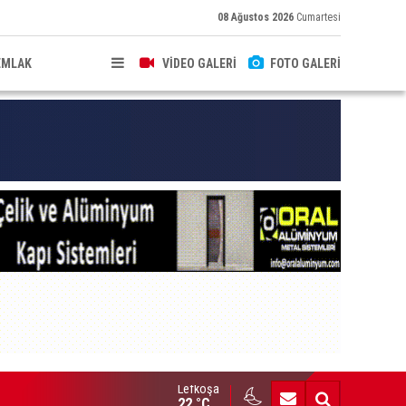
08 Ağustos 2026
Cumartesi
EMLAK
VİDEO GALERİ
FOTO GALERİ
Lefkoşa
hkeme binalarına zarar verenler hakkında yasal işlem başlatıldı
22 °C