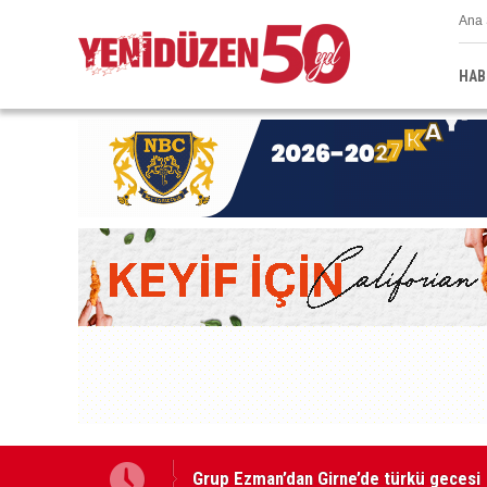
Ana 
HAB
Grup Ezman’dan Girne’de türkü gecesi