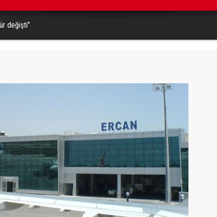
emmuzda yüzde 2,9 oldu
r değişti"