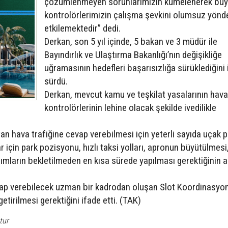
çözümlenmeyen sorunlarımızın kümelenerek bü
kontrolörlerimizin çalışma şevkini olumsuz yönd
etkilemektedir” dedi.
Derkan, son 5 yıl içinde, 5 bakan ve 3 müdür ile
Bayındırlık ve Ulaştırma Bakanlığı’nın değişikliğe
uğramasının hedefleri başarısızlığa sürüklediğini i
sürdü.
Derkan, mevcut kamu ve teşkilat yasalarının hava 
kontrolörlerinin lehine olacak şekilde ivedilikle
an hava trafiğine cevap verebilmesi için yeterli sayıda uçak 
 için park pozisyonu, hızlı taksi yolları, apronun büyütülmesi
ımların bekletilmeden en kısa sürede yapılması gerektiğinin al
evap verebilecek uzman bir kadrodan oluşan Slot Koordinasyo
tirilmesi gerektiğini ifade etti. (TAK)
tur