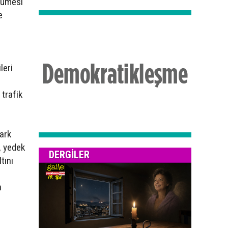
yümesi
e
leri
trafik
park
, yedek
DERGILER
tını
n