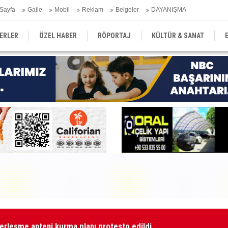
Sayfa
Gaile
Mobil
Reklam
Belgeler
DAYANIŞMA
ERLER
ÖZEL HABER
RÖPORTAJ
KÜLTÜR & SANAT
EĞİTİM
YEREL YÖNETİM
DERGİLER
SEKTÖR
erleşme anteni kurma planı protesto edildi
Ar