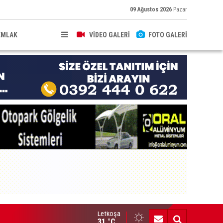
09 Ağustos 2026
Pazar
EMLAK
VİDEO GALERİ
FOTO GALERİ
Lefkoşa
acında gümrüğe beyan edilmemiş gıda ürünleri bulunan şahsa pa
31 °C