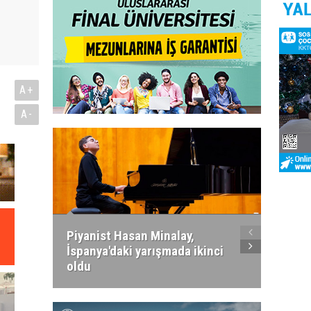
A+
A-
Piyanist Hasan Minalay,
Kıbrıs’
İspanya'daki yarışmada ikinci
Paradi
oldu
atacak