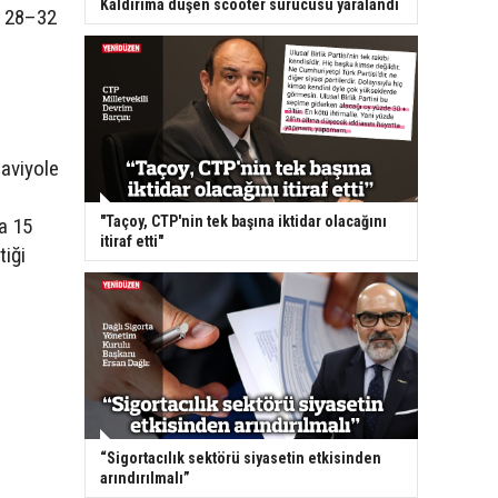
Kaldırıma düşen scooter sürücüsü yaralandı
de 28–32
raviyole
"Taçoy, CTP'nin tek başına iktidar olacağını
a 15
itiraf etti"
tiği
“Sigortacılık sektörü siyasetin etkisinden
arındırılmalı”