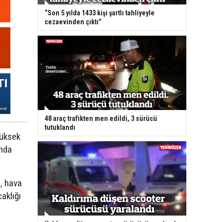
“Son 5 yılda 1433 kişi şartlı tahliyeyle
cezaevinden çıktı”
48 araç trafikten men edildi, 3 sürücü
tutuklandı
yüksek
ında
, hava
aklığı