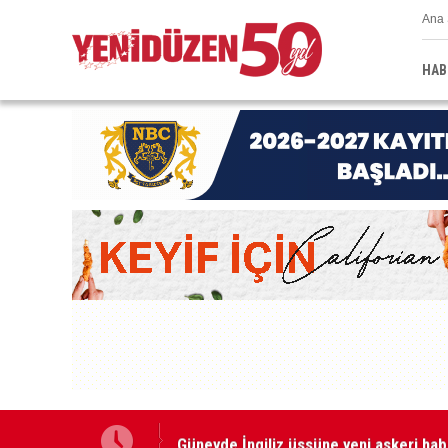
Ana 
HAB
Güneyde İngiliz üssüne yeni askeri hab