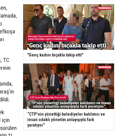
en,
klamada,
p
Lefkoşa
rı
"Genç kadını bıçakla takip etti"
, TC
rinin
sında,
araş’ın
ildi.
ek
“CTP’nin yönettiği belediyeler katılımcı ve
 için
insan odaklı yönetim anlayışıyla fark
yaratıyor”
i sürülen
,000 TL