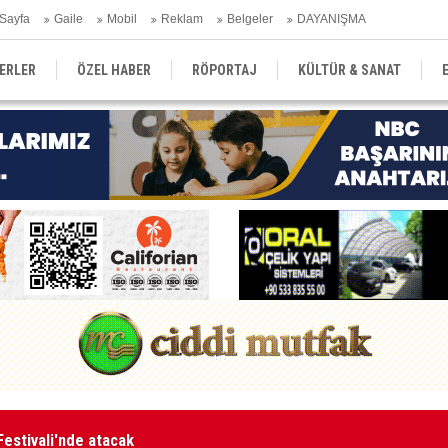
Sayfa
Gaile
Mobil
Reklam
Belgeler
DAYANIŞMA
ERLER
ÖZEL HABER
RÖPORTAJ
KÜLTÜR & SANAT
EĞİTİM
YEREL YÖNETİM
DERGİLER
SEKTÖR
aketle karşı karşıya kalınmaması adına harekete geçtik
MA