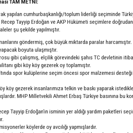
aması TAM METNİ:
rak yapılan cumhurbaşkanlığı/toplum liderliği seçiminde Türk
 Recep Tayyip Erdoğan ve AKP Hükümeti seçimlere doğrudan
leler şu şekilde yapılmıştır.
anlarını göndermiş, çok büyük miktarda paralar harcamıştır.
yapacak boyuta ulaşmıştır.
osu gibi çalışmış, elçilik görevindeki şahıs TC devletinin itiba
ilitanı gibi köy köy gezerek oy toplamıştır.
 altında spor kulüplerine seçim öncesi spor malzemesi desteği
öy köy gezerek insanlarımıza telkin ve baskı yaparak istedikle
şlardır. MHP Milletvekili Ahmet Erbaş Türkiye basınına bu kon
ep Tayyip Erdoğan’ın isminin yer aldığı yardım paketleri seç
r.
i misyonerler köylerde oy avcılığı yapmışlardır.