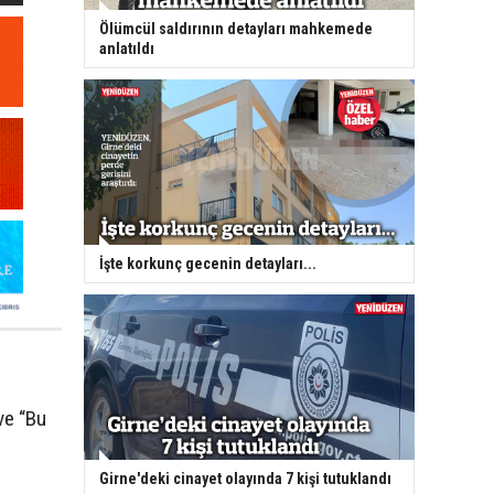
Ölümcül saldırının detayları mahkemede
anlatıldı
İşte korkunç gecenin detayları...
 ve “Bu
Girne'deki cinayet olayında 7 kişi tutuklandı