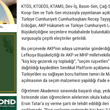
KTÖS, KTOEÖS, KTAMS, Dev-İş, Basın-Sen, Çağ-S
Koop-Sen ve Türk-Sen imzasıyla yayımlanan açı
Türkiye Cumhuriyeti Cumhurbaşkanı Recep Tayyi
Erdoğan, AKP Hükümeti ve Türkiye Cumhuriyeti 
Büyükelçiliğine seçimlere müdahalede bulundukla
vurgusuyla çeşitli eleştiriler getirildi.
Bu çerçevede AKP’nin adaya uzmanlar gönderdiği
Lefkoşa Büyükelçiliği ile AKP ve MHP milletvekille
“köy köy gezerek oy topladığı”, “seçim rüşvetleri”
dağıtıldığı kaydedilen Sendikal Platform açıklama
Türkiye’den su sağlayan boru hattının tamiri ile M
açılmasının da seçim malzemesi yapıldığı ifade ed
Öğretmen Akademisi sınavında başarılı olup, yed
listesinde olan öğrencilerin ailelerinin okula kabul
Ersin Tatar’a oy verme şartı ile tehdit edildiği iler
açıklamada, “Bazı yerleşim yerlerinde kişi başı 3