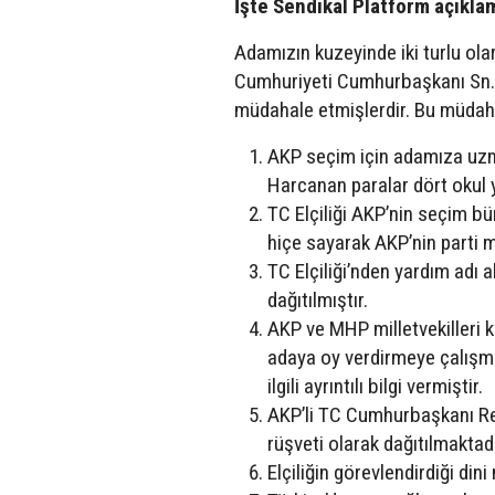
İşte Sendikal Platform açıkl
Adamızın kuzeyinde iki turlu ola
Cumhuriyeti Cumhurbaşkanı Sn.
müdahale etmişlerdir. Bu müdaha
AKP seçim için adamıza uzm
Harcanan paralar dört okul 
TC Elçiliği AKP’nin seçim bür
hiçe sayarak AKP’nin parti m
TC Elçiliği’nden yardım adı
dağıtılmıştır.
AKP ve MHP milletvekilleri k
adaya oy verdirmeye çalışmı
ilgili ayrıntılı bilgi vermiştir.
AKP’li TC Cumhurbaşkanı Rec
rüşveti olarak dağıtılmaktadı
Elçiliğin görevlendirdiği din