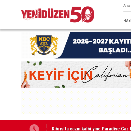
Ana 
HAB
GÜÇ-SEN: “Silo kazasına benzer bir fel