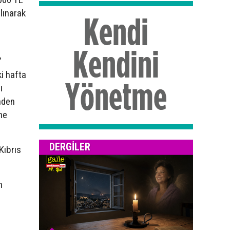
alınarak
”
ki hafta
ı
inden
ne
DERGILER
Kıbrıs
n