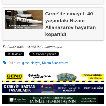
Girne'de cinayet: 40
yaşındaki Nizam
Allanazarov hayattan
koparıldı
Bu haber toplam 3795 defa okunmuştur
,
,
Etiketler :
girne
cinayet
Nizam Allanazarov