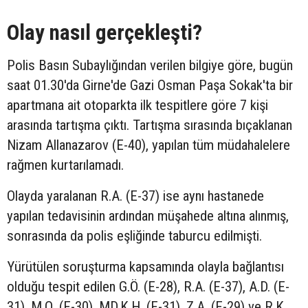
Olay nasıl gerçekleşti?
Polis Basın Subaylığından verilen bilgiye göre, bugün
saat 01.30'da Girne'de Gazi Osman Paşa Sokak'ta bir
apartmana ait otoparkta ilk tespitlere göre 7 kişi
arasında tartışma çıktı. Tartışma sırasında bıçaklanan
Nizam Allanazarov (E-40), yapılan tüm müdahalelere
rağmen kurtarılamadı.
Olayda yaralanan R.A. (E-37) ise aynı hastanede
yapılan tedavisinin ardından müşahede altına alınmış,
sonrasında da polis eşliğinde taburcu edilmişti.
Yürütülen soruşturma kapsamında olayla bağlantısı
olduğu tespit edilen G.Ö. (E-28), R.A. (E-37), A.D. (E-
31), M.Q. (E-30), MD.K.H. (E-31), Z.A. (E-29) ve R.K.