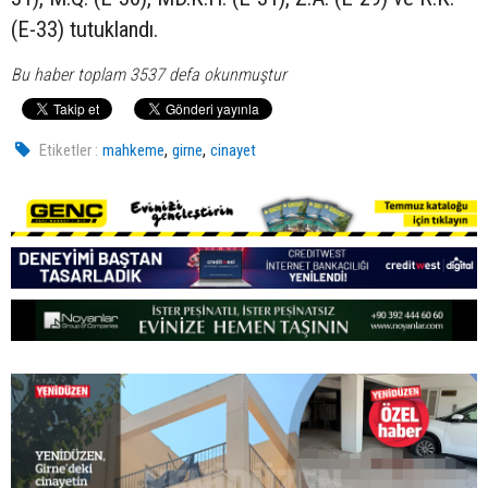
(E-33) tutuklandı.
Bu haber toplam 3537 defa okunmuştur
,
,
Etiketler :
mahkeme
girne
cinayet