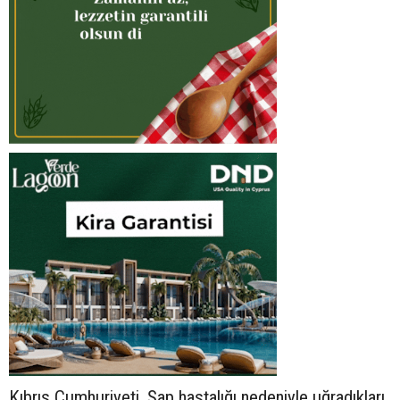
Kıbrıs Cumhuriyeti, Şap hastalığı nedeniyle uğradıkları