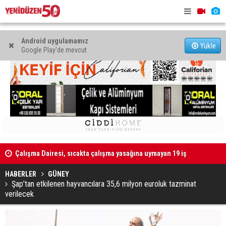
Android uygulamamız
Yükle
Google Play'de mevcut
Çalışma Dairesi, sıcakta çalışma yasağına uymayan 19 iş
Grup Ezman
yerine uyarı verdi
HABERLER
GÜNEY
Şap’tan etkilenen hayvancılara 35,6 milyon euroluk tazminat
verilecek