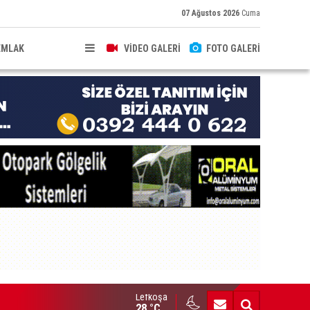
07 Ağustos 2026
Cuma
EMLAK
VİDEO GALERİ
FOTO GALERİ
Lefkoşa
brıs’ın güneyinde yıllık enflasyon temmuzda yüzde 2,9 oldu
28 °C