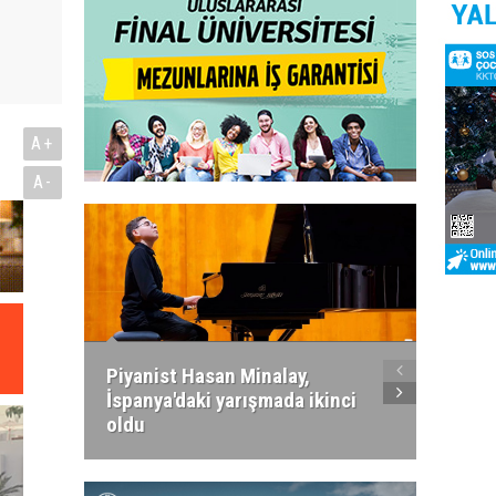
A+
A-
Piyanist Hasan Minalay,
Kıbrıs’
İspanya'daki yarışmada ikinci
Paradi
oldu
atacak