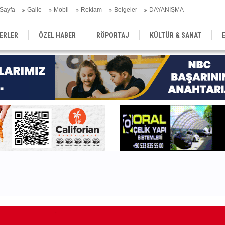
Sayfa
Gaile
Mobil
Reklam
Belgeler
DAYANIŞMA
ERLER
ÖZEL HABER
RÖPORTAJ
KÜLTÜR & SANAT
EĞİTİM
YEREL YÖNETİM
DERGİLER
SEKTÖR
Kı