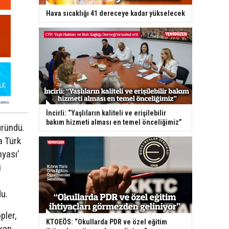
Hava sıcaklığı 41 dereceye kadar yükselecek
İncirli: “Yaşlıların kaliteli ve erişilebilir
bakım hizmeti alması en temel önceliğimiz”
üründü.
a Türk
nyası’
i
u.
pler,
KTOEÖS: “Okullarda PDR ve özel eğitim
ken,