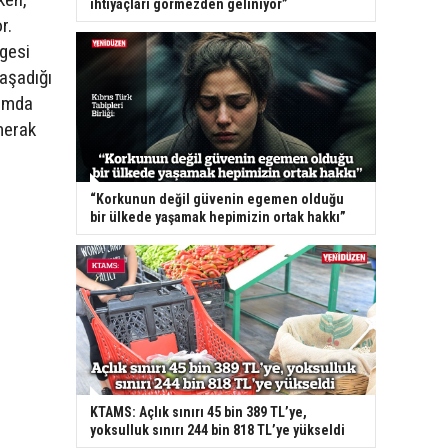
ihtiyaçları görmezden geliniyor”
r.
lgesi
yaşadığı
rumda
merak
“Korkunun değil güvenin egemen olduğu
bir ülkede yaşamak hepimizin ortak hakkı”
KTAMS: Açlık sınırı 45 bin 389 TL’ye,
yoksulluk sınırı 244 bin 818 TL’ye yükseldi