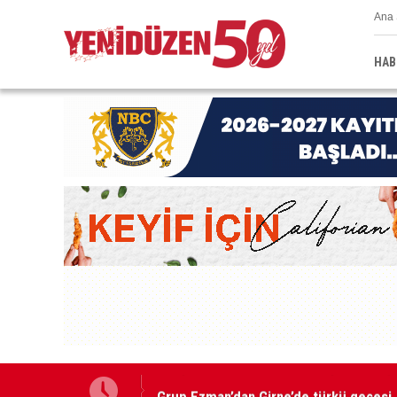
Ana 
HAB
Grup Ezman’dan Girne’de türkü gecesi