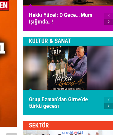
Ali Fu
Hakkı Yücel: O Gece… Mum
İnter
Işığında…!
Bugün
KÜLTÜR & SANAT
Piyani
Grup Ezman’dan Girne’de
İspany
türkü gecesi
oldu
SEKTÖR