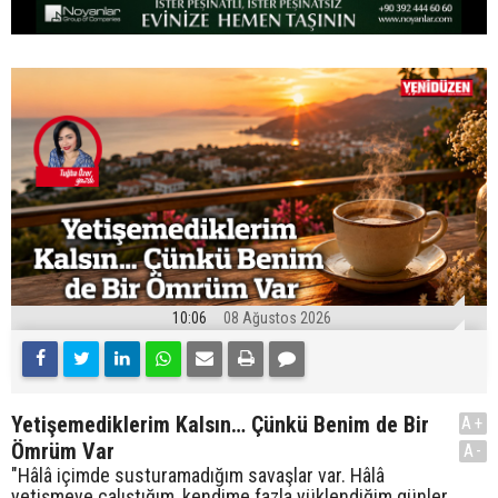
10:06
08 Ağustos 2026
Yetişemediklerim Kalsın… Çünkü Benim de Bir
A+
Ömrüm Var
A-
"Hâlâ içimde susturamadığım savaşlar var. Hâlâ
yetişmeye çalıştığım, kendime fazla yüklendiğim günler