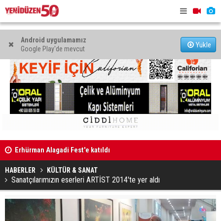
Android uygulamamız
Yükle
Google Play'de mevcut
Erhürman Alagadi Fest'e katıldı
Yetişemedi
Eğlence mekanında kanunsuz silahla yakalandı
Var
HABERLER
KÜLTÜR & SANAT
Sanatçılarımızın eserleri ARTİST 2014'te yer aldı