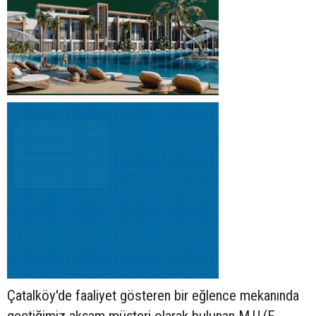
Çatalköy'de faaliyet gösteren bir eğlence mekanında
geçtiğimiz akşam müşteri olarak bulunan M.U.(E-