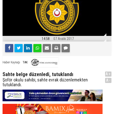
14:58
07 Aralık 2017
TAK
Haber Kaynağı
Sahte belge düzenledi, tutuklandı
A+
Şoför okulu sahibi, sahte evrak düzenlemekten
A-
tutuklandı.