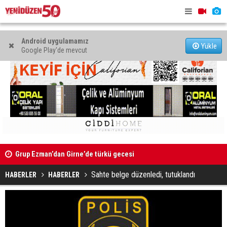
Android uygulamamız
Yükle
Google Play'de mevcut
Grup Ezman’dan Girne’de türkü gecesi
Mahkeme bi
başlatıldı
Kıbrıs’ın güneyinde yıllık enflasyon temmuzda yüzde 2,9
Sahte belge düzenledi, tutuklandı
HABERLER
HABERLER
oldu