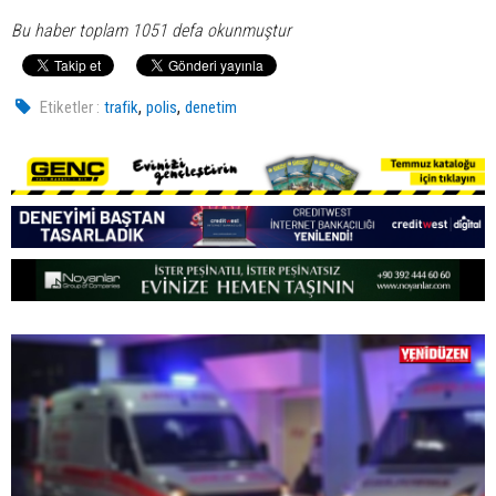
Bu haber toplam 1051 defa okunmuştur
,
,
Etiketler :
trafik
polis
denetim