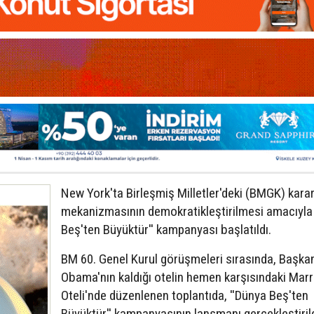
New York'ta Birleşmiş Milletler'deki (BMGK) kara
mekanizmasının demokratikleştirilmesi amacıyla
Beş'ten Büyüktür'' kampanyası başlatıldı.
BM 60. Genel Kurul görüşmeleri sırasında, Başka
Obama'nın kaldığı otelin hemen karşısındaki Marr
Oteli'nde düzenlenen toplantıda, ''Dünya Beş'ten
Büyüktür'' kampanyasının lansmanı gerçekleştirild