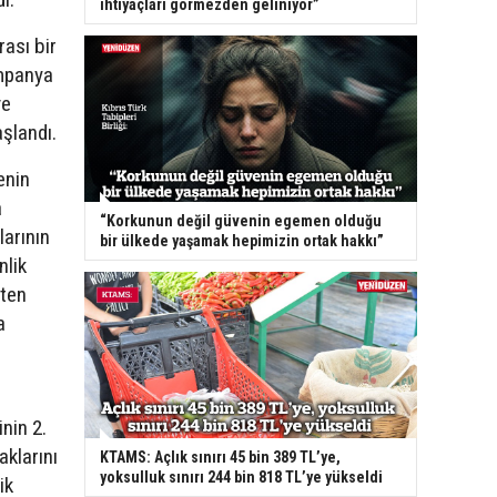
ihtiyaçları görmezden geliniyor”
rası bir
ampanya
ve
şlandı.
enin
a
“Korkunun değil güvenin egemen olduğu
larının
bir ülkede yaşamak hepimizin ortak hakkı”
nlik
'ten
a
nin 2.
aklarını
KTAMS: Açlık sınırı 45 bin 389 TL’ye,
yoksulluk sınırı 244 bin 818 TL’ye yükseldi
ik