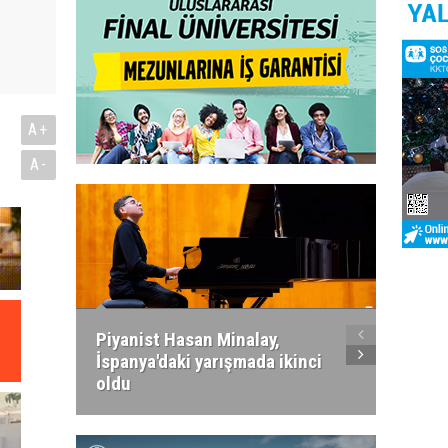
A+
A-
Piyanist Hasan Minalay,
Kıbrıs’
İspanya'daki yarışmada ikinci
Paradi
oldu
atacak