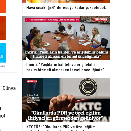
Hava sıcaklığı 41 dereceye kadar yükselecek
İncirli: “Yaşlıların kaliteli ve erişilebilir
bakım hizmeti alması en temel önceliğimiz”
r
 ''Dünya
n
iot
KTOEÖS: “Okullarda PDR ve özel eğitim
i.