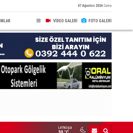
07 Ağustos 2026
Cuma
EMLAK
VİDEO GALERİ
FOTO GALERİ
Lefkoşa
brıs’ın güneyinde yıllık enflasyon temmuzda yüzde 2,9 oldu
30 °C