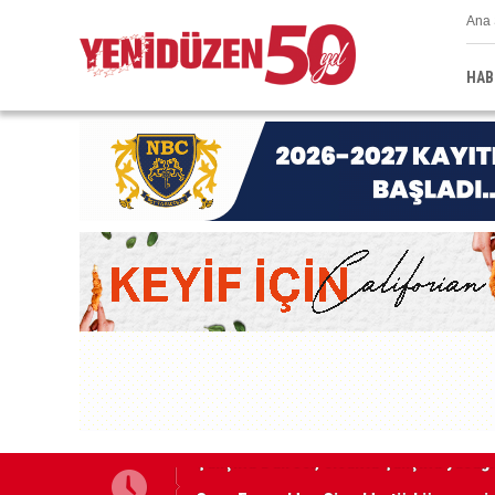
Ana 
HAB
Grup Ezman’dan Girne’de türkü gecesi