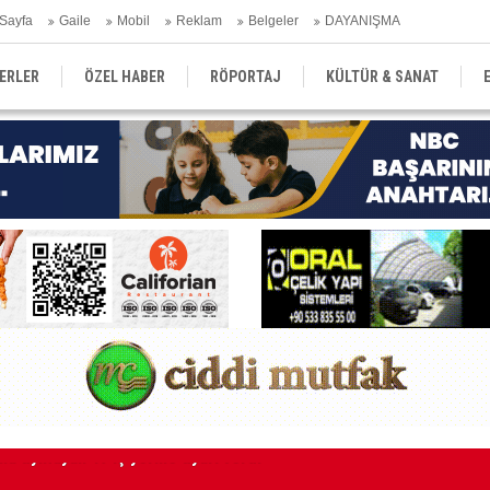
Sayfa
Gaile
Mobil
Reklam
Belgeler
DAYANIŞMA
ERLER
ÖZEL HABER
RÖPORTAJ
KÜLTÜR & SANAT
EĞİTİM
YEREL YÖNETİM
DERGİLER
SEKTÖR
Kı