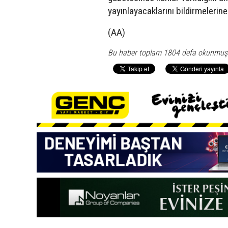
yayınlayacaklarını bildirmelerin
(AA)
Bu haber toplam 1804 defa okunmuş