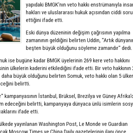
yapıdaki BMGK'nın veto hakkı enstrümanıyla insa
hakları ve uluslararası hukuk açısından ciddi soru
ettiğini ifade etti.
Eski dünya düzeninin değişim çağrısının yapılma
zamanının geldiğini belirten Uddin, ''Artık dünyanı
beşten büyük olduğunu söyleme zamandır'' dedi.
uk ise bugüne kadar BMGK üyelerinin 269 kere veto hakkını
inin ülkelerin kaderini etkilediğini ifade etti. Bir veto hakkının
n daha büyük olduğunu belirten Somuk, veto hakkı olan 5 ülke
eğini belirtti.
'' kampanyasının İstanbul, Brüksel, Brezilya ve Güney Afrika'
m edeceğini belirtti, kampanyaya dünyaca ünlü isimlerin sosy
klarını ifade etti.
ülkede yayınlanan Washington Post, Le Monde ve Guardian
ancak Moscow Times ve China Daily gazetelerinin ilanı önce