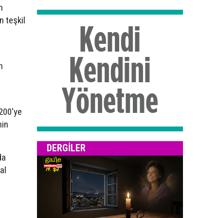
n
n teşkil
n
 200'ye
nin
DERGILER
da
al