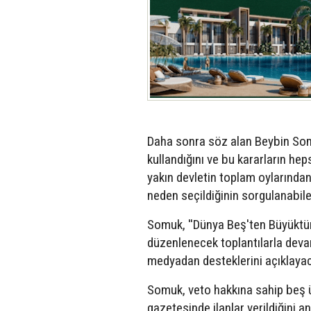
Daha sonra söz alan Beybin Som
kullandığını ve bu kararların heps
yakın devletin toplam oylarında
neden seçildiğinin sorgulanabilec
Somuk, ''Dünya Beş'ten Büyüktür
düzenlenecek toplantılarla deva
medyadan desteklerini açıklayaca
Somuk, veto hakkına sahip beş 
gazetesinde ilanlar verildiğini 