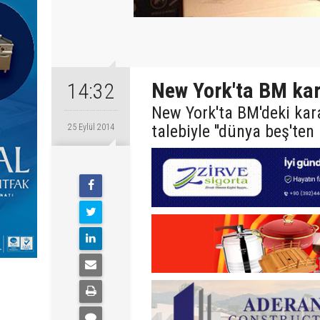
New York'ta BM ka
14:32
New York'ta BM'deki kar
talebiyle ''dünya beş'te
25 Eylül 2014