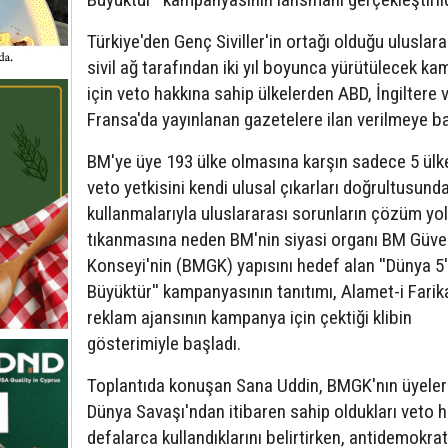
Türkiye'den Genç Siviller'in ortağı olduğu uluslara
sivil ağ tarafından iki yıl boyunca yürütülecek k
için veto hakkına sahip ülkelerden ABD, İngiltere 
Fransa'da yayınlanan gazetelere ilan verilmeye ba
BM'ye üye 193 ülke olmasına karşın sadece 5 ülk
veto yetkisini kendi ulusal çıkarları doğrultusund
kullanmalarıyla uluslararası sorunların çözüm yol
tıkanmasına neden BM'nin siyasi organı BM Güve
Konseyi'nin (BMGK) yapısını hedef alan ''Dünya 5
Büyüktür'' kampanyasının tanıtımı, Alamet-i Farik
reklam ajansının kampanya için çektiği klibin
gösterimiyle başladı.
Toplantıda konuşan Sana Uddin, BMGK'nın üyeleri
Dünya Savaşı'ndan itibaren sahip oldukları veto h
defalarca kullandıklarını belirtirken, antidemokrat