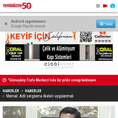
Android uygulamamız
Yükle
Google Play'de mevcut
“Güneşköy Trafo Merkezi’nde bir yıldır cevap bekleyen
“Mare Mont
sorular var”
HABERLER
HABERLER
Mamalı: Adil yargılama ilkeleri uygulanmalı