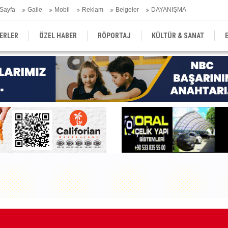
Sayfa
Gaile
Mobil
Reklam
Belgeler
DAYANIŞMA
ERLER
ÖZEL HABER
RÖPORTAJ
KÜLTÜR & SANAT
EĞİTİM
YEREL YÖNETİM
DERGİLER
SEKTÖR
Kı