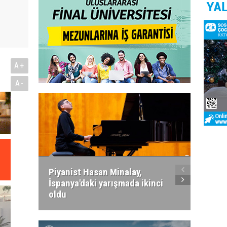
A+
A-
Piyanist Hasan Minalay,
Kıbrıs’
İspanya'daki yarışmada ikinci
Paradi
oldu
atacak