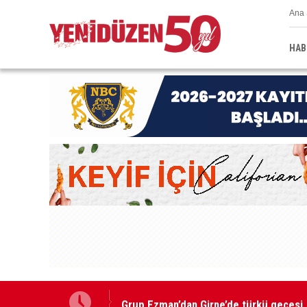
Ana 
HAB
Grup Ezman’dan Girne’de türkü gecesi