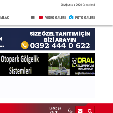
08 Ağustos 2026
Cumartesi
EMLAK
VİDEO GALERİ
FOTO GALERİ
Lefkoşa
brıs’ın güneyinde yıllık enflasyon temmuzda yüzde 2,9 oldu
24 °C