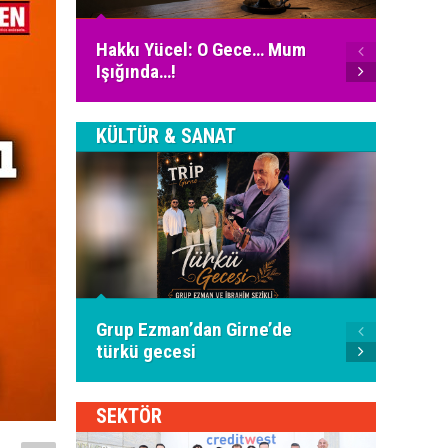
Ali Fu
Hakkı Yücel: O Gece… Mum
İnter
Işığında…!
Bugün
KÜLTÜR & SANAT
Piyani
Grup Ezman’dan Girne’de
İspany
türkü gecesi
oldu
SEKTÖR