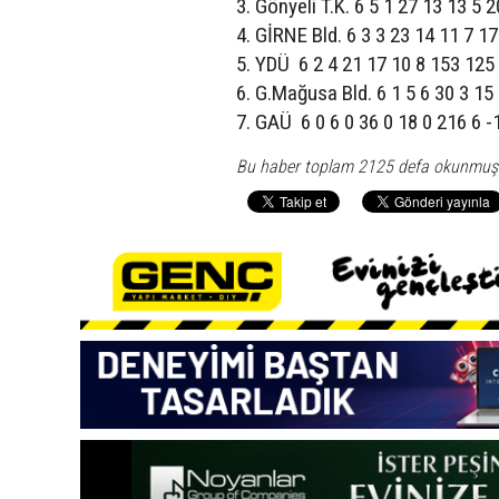
3. Gönyeli T.K. 6 5 1 27 13 13 5 
4. GİRNE Bld. 6 3 3 23 14 11 7 1
5. YDÜ 6 2 4 21 17 10 8 153 125 
6. G.Mağusa Bld. 6 1 5 6 30 3 15
7. GAÜ 6 0 6 0 36 0 18 0 216 6 -
Bu haber toplam 2125 defa okunmuş