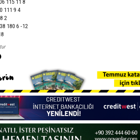
206 115 11 8
70 111 9 4
8 2
 38 180 6 -12
18
tur