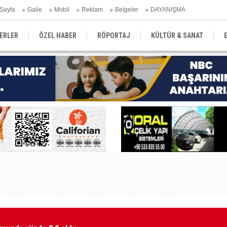
Sayfa
Gaile
Mobil
Reklam
Belgeler
DAYANIŞMA
ERLER
ÖZEL HABER
RÖPORTAJ
KÜLTÜR & SANAT
EĞİTİM
YEREL YÖNETİM
DERGİLER
SEKTÖR
emmuzda yüzde 2,9 oldu
Ma