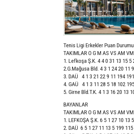
Tenis Ligi Erkekler Puan Durumu
TAKIMLAR O G M AS VS AM VM 
1. Lefkoşa Ş.K. 4 4 0 31 13 15 5
2.G.Mağusa Bld. 4 3 1 24 20 11 
3. DAÜ 4 1 3 21 22 9 11 194 191
4. GAÜ 4 1 3 11 28 5 18 102 195
5. Girne Bld.T.K. 4 1 3 16 20 13 
BAYANLAR
TAKIMLAR O G M AS VS AM VM 
1. LEFKOŞA Ş.K. 6 5 1 27 10 13 5
2. DAÜ 6 5 1 27 11 13 5 199 115