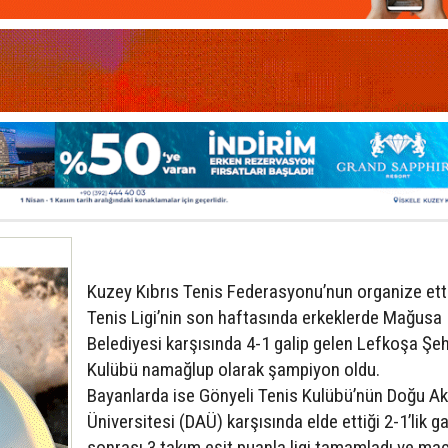
Kuzey Kıbrıs Tenis Federasyonu’nun organize ett
Tenis Ligi’nin son haftasında erkeklerde Mağusa
Belediyesi karşısında 4-1 galip gelen Lefkoşa Şeh
Kulübü namağlup olarak şampiyon oldu.
Bayanlarda ise Gönyeli Tenis Kulübü’nün Doğu A
Üniversitesi (DAÜ) karşısında elde ettiği 2-1’lik ga
sonrası 3 takım eşit puanla ligi tamamladı ve ma