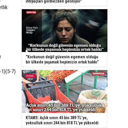
ihtiyaçları görmezden geliniyor”
tlik
)
“Korkunun değil güvenin egemen olduğu
bir ülkede yaşamak hepimizin ortak hakkı”
-1)(5-7)
KTAMS: Açlık sınırı 45 bin 389 TL’ye,
yoksulluk sınırı 244 bin 818 TL’ye yükseldi