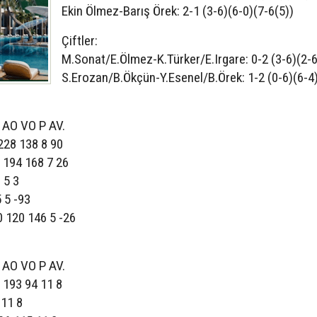
Ekin Ölmez-Barış Örek: 2-1 (3-6)(6-0)(7-6(5))
Çiftler:
M.Sonat/E.Ölmez-K.Türker/E.Irgare: 0-2 (3-6)(2-6
S.Erozan/B.Ökçün-Y.Esenel/B.Örek: 1-2 (0-6)(6-4
AO VO P AV.
 228 138 8 90
9 194 168 7 26
 5 3
 5 -93
10 120 146 5 -26
AO VO P AV.
 193 94 11 8
 11 8