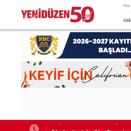
Ana 
HAB
Kıbrıs’ın güneyinde yıllık enflasyon t