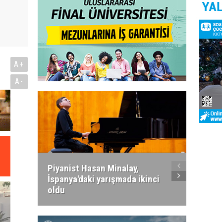
A+
A-
Piyanist Hasan Minalay,
Kıbrıs’
İspanya'daki yarışmada ikinci
Paradi
oldu
atacak