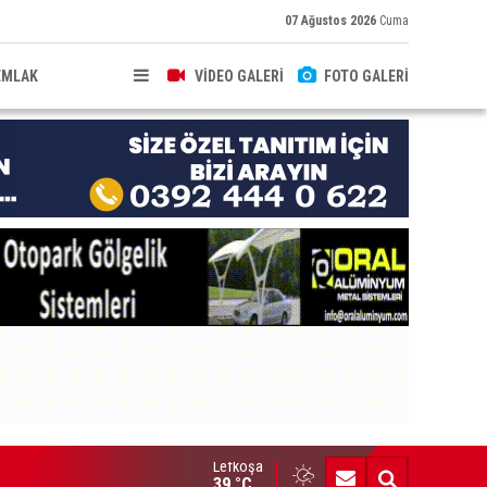
07 Ağustos 2026
Cuma
EMLAK
VİDEO GALERİ
FOTO GALERİ
Lefkoşa
hkeme binalarına zarar verenler hakkında yasal işlem başlatıldı
39 °C