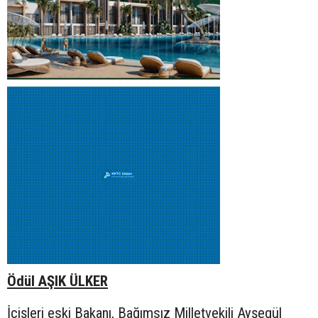
Ödül AŞIK ÜLKER
İçişleri eski Bakanı, Bağımsız Milletvekili Ayşegül