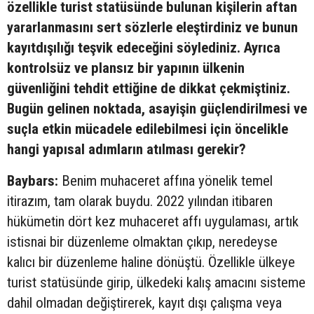
özellikle turist statüsünde bulunan kişilerin aftan
yararlanmasını sert sözlerle eleştirdiniz ve bunun
kayıtdışılığı teşvik edeceğini söylediniz. Ayrıca
kontrolsüz ve plansız bir yapının ülkenin
güvenliğini tehdit ettiğine de dikkat çekmiştiniz.
Bugün gelinen noktada, asayişin güçlendirilmesi ve
suçla etkin mücadele edilebilmesi için öncelikle
hangi yapısal adımların atılması gerekir?
Baybars:
Benim muhaceret affına yönelik temel
itirazım, tam olarak buydu. 2022 yılından itibaren
hükümetin dört kez muhaceret affı uygulaması, artık
istisnai bir düzenleme olmaktan çıkıp, neredeyse
kalıcı bir düzenleme haline dönüştü. Özellikle ülkeye
turist statüsünde girip, ülkedeki kalış amacını sisteme
dahil olmadan değiştirerek, kayıt dışı çalışma veya