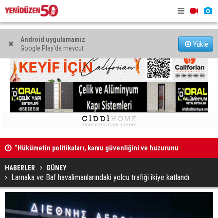
Android uygulamamız
Yükle
Google Play'de mevcut
“Hükümetin politikaları, kamu güvenliğini ve huzurunu
“Güvenlik 
bozdu”
duymuyor,
HABERLER
GÜNEY
Larnaka ve Baf havalimanlarındaki yolcu trafiği ikiye katlandı