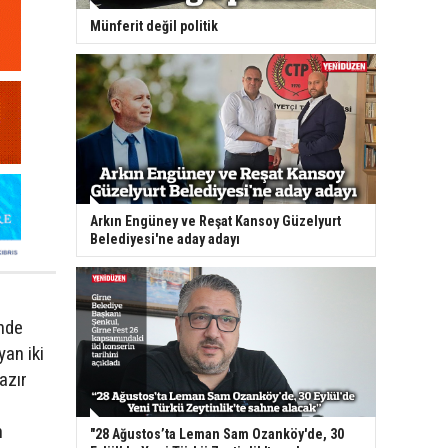
Münferit değil politik
Arkın Engüney ve Reşat Kansoy Güzelyurt
Belediyesi'ne aday adayı
inde
yan iki
azır
n
"28 Ağustos’ta Leman Sam Ozanköy'de, 30