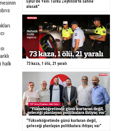
Eylül’de Yeni Türkü Zeytinlik'te sahne
mesinin
alacak"
ıbrıs
ıkları
ıcı
ası
arklı
i halk
73 kaza, 1 ölü, 21 yaralı
“Yükseköğretimde günü kurtaran değil,
geleceği planlayan politikalara ihtiyaç var”