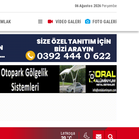
06 Ağustos 2026
Perşembe
EMLAK
VİDEO GALERİ
FOTO GALERİ
Lefkoşa
: Hürmüz Boğazı'nın açılması için anlaşma taslağına son hali veril
20 °C