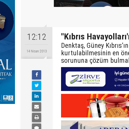
"Kıbrıs Havayolları'
12:12
Denktaş, Güney Kıbrıs’
kurtulabilmesinin en ön
14 Nisan 2013
sorununa çözüm bulmak 