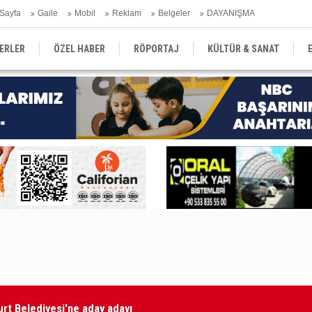
Sayfa
Gaile
Mobil
Reklam
Belgeler
DAYANIŞMA
ERLER
ÖZEL HABER
RÖPORTAJ
KÜLTÜR & SANAT
EĞİTİM
YEREL YÖNETİM
DERGİLER
SEKTÖR
rt Belediyesi'ne aday adayı
AP