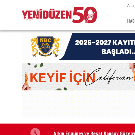
Ana 
HAB
Arkın Engüney ve Reşat Kansoy Güzelyu