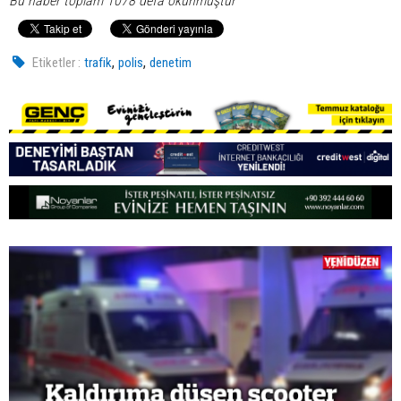
Bu haber toplam 1078 defa okunmuştur
,
,
Etiketler :
trafik
polis
denetim