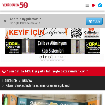
Android uygulamamız
Yükle
Google Play'de mevcut
“Son 5 yılda 1433 kişi şartlı tahliyeyle cezaevinden çıktı”
Kaldırıma 
48 araç trafikten men edildi, 3 sürücü tutuklandı
HABERLER
DÜNYA
Kıbrıs Bankası’nda tıraşlama oranları açıklandı