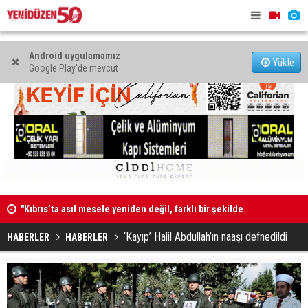
Android uygulamamız
Yükle
Google Play'de mevcut
"Kıbrıs’ta asıl mesele yeniden değil, farklı bir şekilde
Erdinç Günd
müzakere etmek"
‘Kayıp’ Halil Abdullah’ın naaşı defnedildi
HABERLER
HABERLER