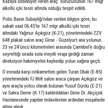
Kazaya sebebiyet veren araç sürücüsünün
167 mlgr
alkollü içki tesiri altında olduğu tespit edildi.
Polis Basın Subaylığı’ndan verilen bilgiye göre, bu
sabah saat 06.45’te 167 mlgr alkollü içki tesiri
altındaki Yağmur Açıkgöz (K-21), yönetimindeki ZZV
648 plakalı salon araç Girne - Güzelyurt ana yolunun
23 ve 24’üncü kilometreleri arasında Çamlıbel’e doğru
seyrettiği sırada sola meyilli viraja girdiği zaman
direksiyon hakimiyetini kaybedip yolun sağına geçti.
O esnada karşı istikametten gelen Turan Obalı (E-85)
yönetimindeki FJ 868 salon araca çarpan Açıkgöz ve
aynı araçta yolcu olarak bulunan Yusuf Gürdü (E-21)
ve Sahra Demir (K-17) kaldırıldıkları Girne Dr. Akçiçek
Hastanesinde yapılan tedavilerinin ardından müşahede
altına alındı.