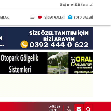
08 Ağustos 2026
Cumartesi
EMLAK
VİDEO GALERİ
FOTO GALERİ
Lefkoşa
ldırıma düşen scooter sürücüsü yaralandı
30 °C