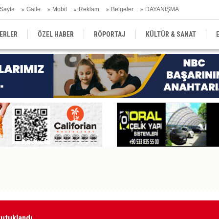
Sayfa
Gaile
Mobil
Reklam
Belgeler
DAYANIŞMA
ERLER
ÖZEL HABER
RÖPORTAJ
KÜLTÜR & SANAT
EĞİTİM
YEREL YÖNETİM
DERGİLER
SEKTÖR
tutuklandı
Ka