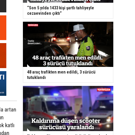
“Son 5 yılda 1433 kişi şartlı tahliyeyle
cezaevinden çıktı”
48 araç trafikten men edildi, 3 sürücü
tutuklandı
la artan
ın
k katlı
ından