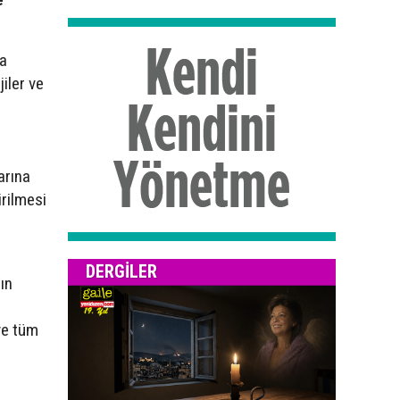
ra
iler ve
arına
rilmesi
DERGILER
ın
 ve tüm