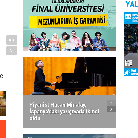
A+
A-
de
Piyanist Hasan Minalay,
Kıbrıs’
İspanya'daki yarışmada ikinci
Paradi
oldu
atacak