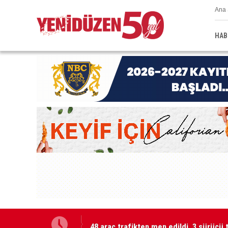
Ana 
HAB
48 araç trafikten men edildi, 3 sürücü 