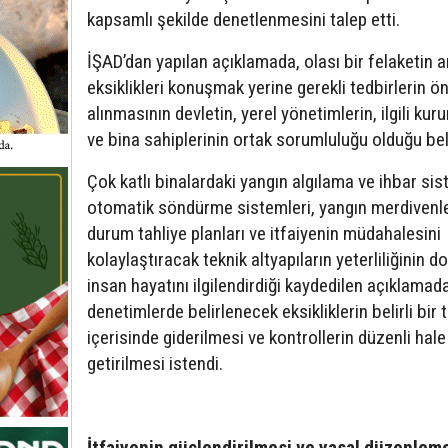
kapsamlı şekilde denetlenmesini talep etti.
İŞAD’dan yapılan açıklamada, olası bir felaketin 
eksiklikleri konuşmak yerine gerekli tedbirlerin 
alınmasının devletin, yerel yönetimlerin, ilgili kur
ve bina sahiplerinin ortak sorumluluğu olduğu belir
Çok katlı binalardaki yangın algılama ve ihbar sis
otomatik söndürme sistemleri, yangın merdivenler
durum tahliye planları ve itfaiyenin müdahalesini
kolaylaştıracak teknik altyapıların yeterliliğinin 
insan hayatını ilgilendirdiği kaydedilen açıklamada
denetimlerde belirlenecek eksikliklerin belirli bir
içerisinde giderilmesi ve kontrollerin düzenli hale
getirilmesi istendi.
İtfaiyenin güçlendirilmesi ve yasal düzenlem