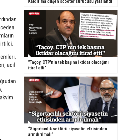
Kaldırıma düşen scooter sürücüsü yaralandı
ardından
önceden
umların
tildi.
temleri,
"Taçoy, CTP'nin tek başına iktidar olacağını
i, acil
itiraf etti"
doğrudan
,
 takvim
“Sigortacılık sektörü siyasetin etkisinden
arındırılmalı”
e