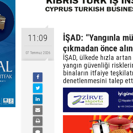
İŞAD: “Yangınla mü
11:09
çıkmadan önce alın
07 Temmuz 2026
İŞAD, ülkede hızla artan
yangın güvenliği riskler
binaların itfaiye teşkil
denetlenmesini talep ett