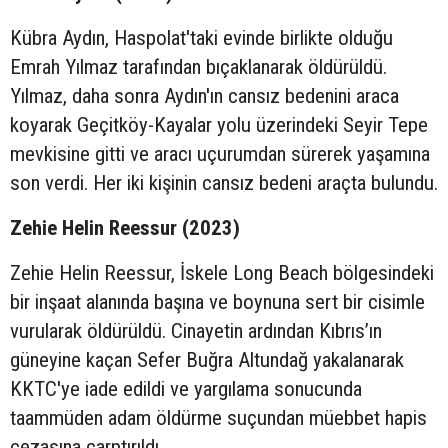
Kübra Aydın, Haspolat'taki evinde birlikte olduğu
Emrah Yılmaz tarafından bıçaklanarak öldürüldü.
Yılmaz, daha sonra Aydın'ın cansız bedenini araca
koyarak Geçitköy-Kayalar yolu üzerindeki Seyir Tepe
mevkisine gitti ve aracı uçurumdan sürerek yaşamına
son verdi. Her iki kişinin cansız bedeni araçta bulundu.
Zehie Helin Reessur (2023)
Zehie Helin Reessur, İskele Long Beach bölgesindeki
bir inşaat alanında başına ve boynuna sert bir cisimle
vurularak öldürüldü. Cinayetin ardından Kıbrıs’ın
güneyine kaçan Sefer Buğra Altundağ yakalanarak
KKTC'ye iade edildi ve yargılama sonucunda
taammüden adam öldürme suçundan müebbet hapis
cezasına çarptırıldı.