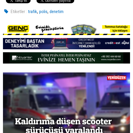
,
,
Etiketler :
trafik
polis
denetim