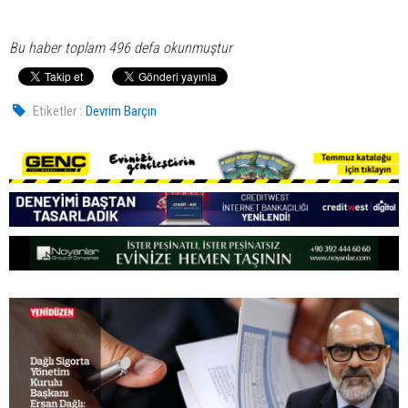
Bu haber toplam 496 defa okunmuştur
Etiketler :
Devrim Barçın