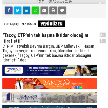
13:41
08 Ağustos 2026
YENİDÜZEN
Haber Kaynağı
"Taçoy, CTP'nin tek başına iktidar olacağını
A+
itiraf etti"
A-
CTP Milletvekili Devrim Barçın, UBP Milletvekili Hasan
Taçoy'un seçim konusundaki açıklamalarına dikkat
çekerek, "Taçoy, CTP'nin tek başına iktidar olacağını
itiraf etti" dedi.