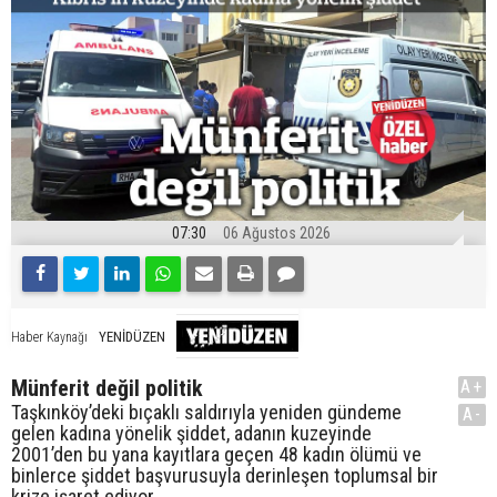
07:30
06 Ağustos 2026
YENİDÜZEN
Haber Kaynağı
Münferit değil politik
A+
Taşkınköy’deki bıçaklı saldırıyla yeniden gündeme
A-
gelen kadına yönelik şiddet, adanın kuzeyinde
2001’den bu yana kayıtlara geçen 48 kadın ölümü ve
binlerce şiddet başvurusuyla derinleşen toplumsal bir
krize işaret ediyor.