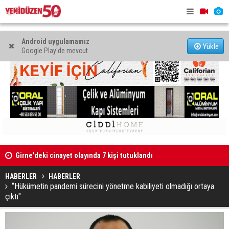
Android uygulamamız
Yükle
Google Play'de mevcut
"Zanlıyı bıçakla takip etti"
Kıbrıs Türk
sürüyor
HABERLER
HABERLER
“Hükümetin pandemi sürecini yönetme kabiliyeti olmadığı ortaya
çıktı"