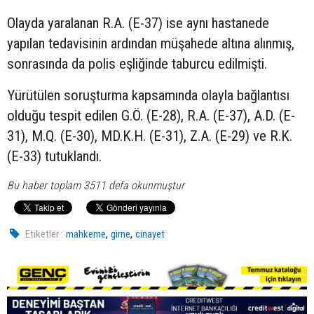
Olayda yaralanan R.A. (E-37) ise aynı hastanede
yapılan tedavisinin ardından müşahede altına alınmış,
sonrasında da polis eşliğinde taburcu edilmişti.
Yürütülen soruşturma kapsamında olayla bağlantısı
olduğu tespit edilen G.Ö. (E-28), R.A. (E-37), A.D. (E-
31), M.Q. (E-30), MD.K.H. (E-31), Z.A. (E-29) ve R.K.
(E-33) tutuklandı.
Bu haber toplam 3511 defa okunmuştur
,
,
Etiketler :
mahkeme
girne
cinayet