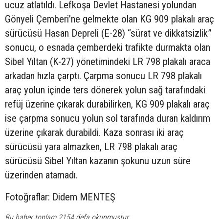
ucuz atlatıldı. Lefkoşa Devlet Hastanesi yolundan
Gönyeli Çemberi’ne gelmekte olan KG 909 plakalı araç
sürücüsü Hasan Depreli (E-28) “sürat ve dikkatsizlik”
sonucu, o esnada çemberdeki trafikte durmakta olan
Sibel Yıltan (K-27) yönetimindeki LR 798 plakalı araca
arkadan hızla çarptı. Çarpma sonucu LR 798 plakalı
araç yolun içinde ters dönerek yolun sağ tarafındaki
refüj üzerine çıkarak durabilirken, KG 909 plakalı araç
ise çarpma sonucu yolun sol tarafında duran kaldırım
üzerine çıkarak durabildi. Kaza sonrası iki araç
sürücüsü yara almazken, LR 798 plakalı araç
sürücüsü Sibel Yıltan kazanın şokunu uzun süre
üzerinden atamadı.
Fotoğraflar: Didem MENTEŞ
Bu haber toplam 2154 defa okunmuştur