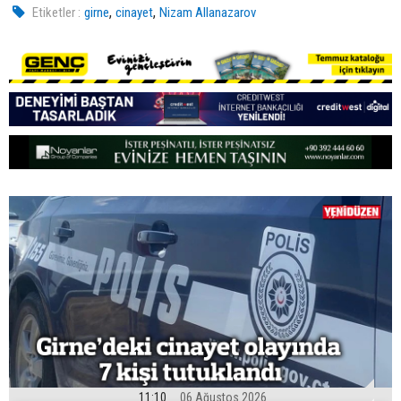
,
,
Etiketler :
girne
cinayet
Nizam Allanazarov
11:10
06 Ağustos 2026