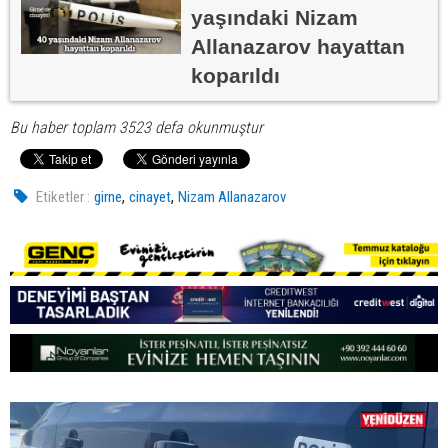
yaşındaki Nizam
Allanazarov hayattan
koparıldı
Bu haber toplam 3523 defa okunmuştur
,
,
Etiketler :
girne
cinayet
Nizam Allanazarov