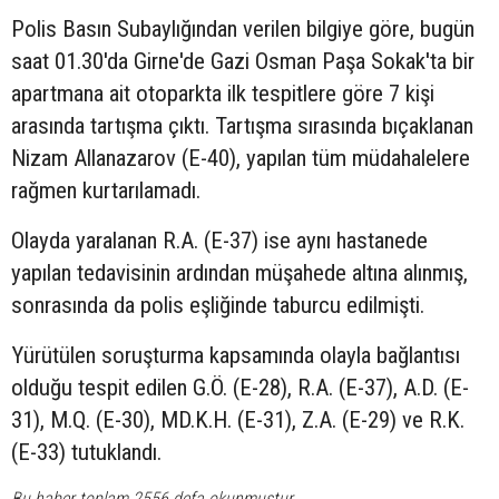
Polis Basın Subaylığından verilen bilgiye göre, bugün
saat 01.30'da Girne'de Gazi Osman Paşa Sokak'ta bir
apartmana ait otoparkta ilk tespitlere göre 7 kişi
arasında tartışma çıktı. Tartışma sırasında bıçaklanan
Nizam Allanazarov (E-40), yapılan tüm müdahalelere
rağmen kurtarılamadı.
Olayda yaralanan R.A. (E-37) ise aynı hastanede
yapılan tedavisinin ardından müşahede altına alınmış,
sonrasında da polis eşliğinde taburcu edilmişti.
Yürütülen soruşturma kapsamında olayla bağlantısı
olduğu tespit edilen G.Ö. (E-28), R.A. (E-37), A.D. (E-
31), M.Q. (E-30), MD.K.H. (E-31), Z.A. (E-29) ve R.K.
(E-33) tutuklandı.
Bu haber toplam 2556 defa okunmuştur