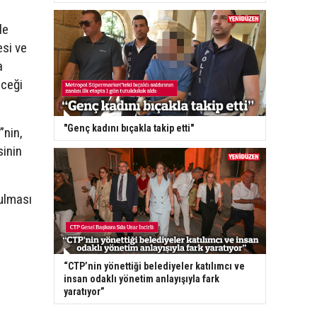
le
esi ve
a
eceği
"Genç kadını bıçakla takip etti"
”nin,
inin
ulması
“CTP’nin yönettiği belediyeler katılımcı ve
insan odaklı yönetim anlayışıyla fark
yaratıyor”