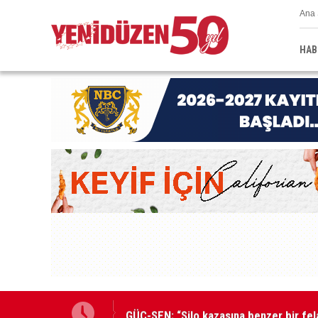
Ana 
HAB
GÜÇ-SEN: “Silo kazasına benzer bir fel