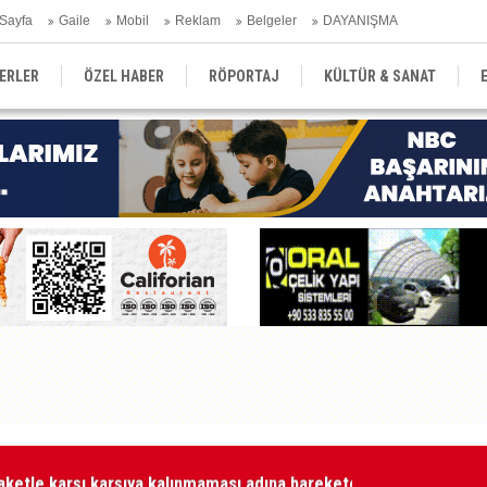
Sayfa
Gaile
Mobil
Reklam
Belgeler
DAYANIŞMA
ERLER
ÖZEL HABER
RÖPORTAJ
KÜLTÜR & SANAT
EĞİTİM
YEREL YÖNETİM
DERGİLER
SEKTÖR
aketle karşı karşıya kalınmaması adına harekete geçtik
MA