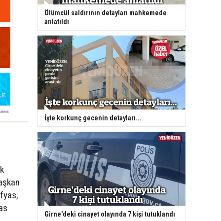
Ölümcül saldırının detayları mahkemede
anlatıldı
İşte korkunç gecenin detayları...
ık
başkan
ofyas,
as
Girne'deki cinayet olayında 7 kişi tutuklandı