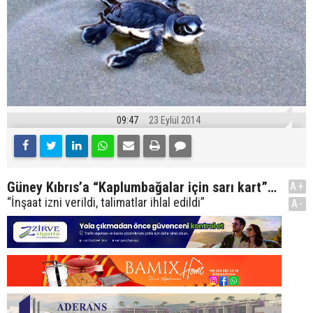
09:47
23 Eylül 2014
Güney Kıbrıs’a “Kaplumbağalar için sarı kart”…
A+
“İnşaat izni verildi, talimatlar ihlal edildi”
A-