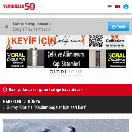
Android uygulamamız
Yükle
Google Play'de mevcut
Bazı yollar pazar günü trafiğe kapatılacak
“Korkunun 
yaşamak he
HABERLER
DÜNYA
Güney Kıbrıs’a “Kaplumbağalar için sarı kart”…
Esnaf Kefalet Kooperatifi’nden fizyoterapistlere yatırım
destek kredisi