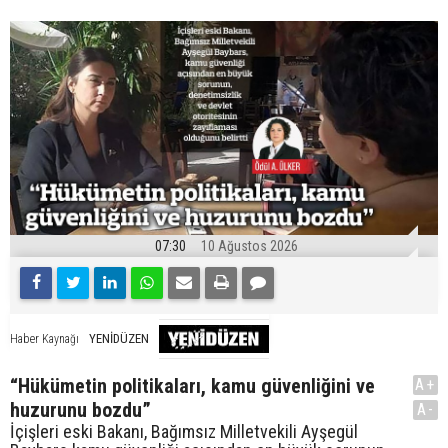
07:30
10 Ağustos 2026
YENİDÜZEN
Haber Kaynağı
“Hükümetin politikaları, kamu güvenliğini ve
A+
huzurunu bozdu”
A-
İçişleri eski Bakanı, Bağımsız Milletvekili Ayşegül