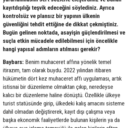
kayıtdışılığı teşvik edeceğini söylediniz. Ayrıca
kontrolsüz ve plansız bir yapının ülkenin
güvenliğini tehdit ettiğine de dikkat çekmiştiniz.
Bugün gelinen noktada, asayişin güçlendirilmesi ve
suçla etkin mücadele edilebilmesi için öncelikle
hangi yapısal adımların atılması gerekir?
Baybars:
Benim muhaceret affına yönelik temel
itirazım, tam olarak buydu. 2022 yılından itibaren
hükümetin dört kez muhaceret affı uygulaması, artık
istisnai bir düzenleme olmaktan çıkıp, neredeyse
kalıcı bir düzenleme haline dönüştü. Özellikle ülkeye
turist statüsünde girip, ülkedeki kalış amacını sisteme
dahil olmadan değiştirerek, kayıt dışı çalışma veya
başka ekonomik faaliyetlerde bulunan kişilerin ya da