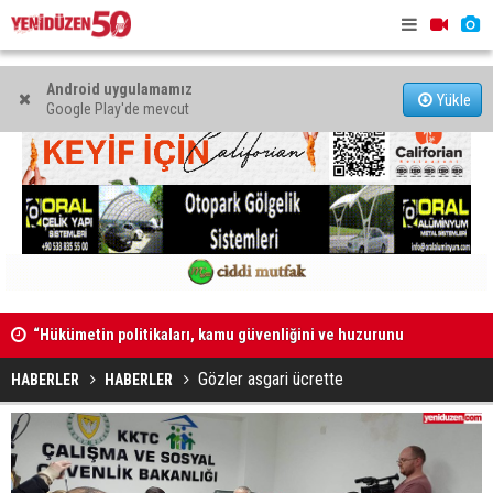
Android uygulamamız
Yükle
Google Play'de mevcut
“Hükümetin politikaları, kamu güvenliğini ve huzurunu
“Güvenlik 
bozdu”
duymuyor,
Gözler asgari ücrette
HABERLER
HABERLER