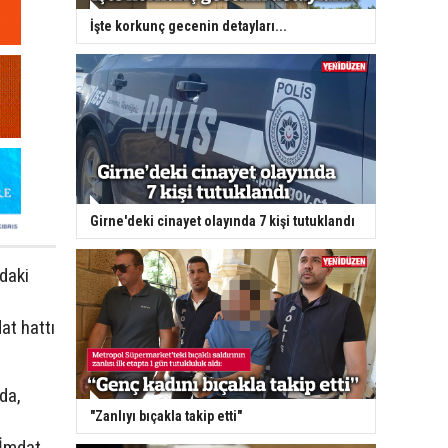
İşte korkunç gecenin detayları...
Girne'deki cinayet olayında 7 kişi tutuklandı
rdaki
at hattı
da,
"Zanlıyı bıçakla takip etti"
 İmdat