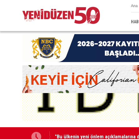
Ana 
HAB
nır"
"Bu ülkenin yeni önlem açıklamalarına de