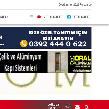
06 Ağustos 2026
Perşembe
EMLAK
VİDEO GALERİ
FOTO GALERİ
Lefkoşa
adına yönelik şiddetin asıl nedeni kamusal politikaların yetersizliğ
38 °C