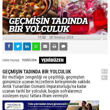
11:52
28 Temmuz 2024
YENİDÜZEN
Haber Kaynağı
GEÇMİŞİN TADINDA BİR YOLCULUK
A+
Bir mutfağın zenginliği ve çeşitliliği, geçmişten
A-
günümüze uzanan lezzetlerin birleşiminde saklıdır.
Antik Yunan’dan Osmanlı İmparatorluğu’na kadar
uzanan tarihî bir yolculuk, bugün sofralarımızı
süsleyen eşsiz tatlara ilham vermiştir.