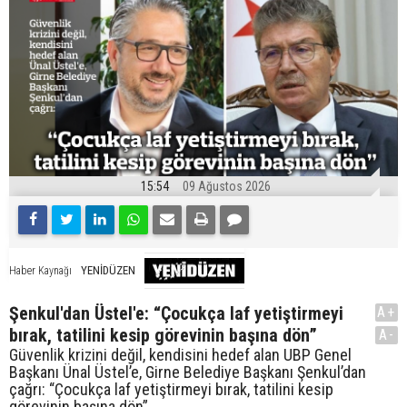
15:54
09 Ağustos 2026
YENİDÜZEN
Haber Kaynağı
Şenkul'dan Üstel'e: “Çocukça laf yetiştirmeyi
A+
bırak, tatilini kesip görevinin başına dön”
A-
Güvenlik krizini değil, kendisini hedef alan UBP Genel
Başkanı Ünal Üstel’e, Girne Belediye Başkanı Şenkul’dan
çağrı: “Çocukça laf yetiştirmeyi bırak, tatilini kesip
görevinin başına dön”