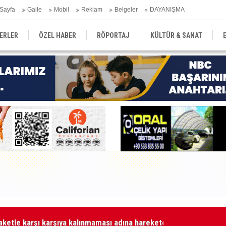
Sayfa
Gaile
Mobil
Reklam
Belgeler
DAYANIŞMA
ERLER
ÖZEL HABER
RÖPORTAJ
KÜLTÜR & SANAT
EĞİTİM
YEREL YÖNETİM
DERGİLER
SEKTÖR
aketle karşı karşıya kalınmaması adına harekete geçtik
MA