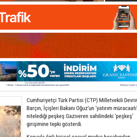
Cumhuriyetçi Türk Partisi (CTP) Milletvekili Devr
Barçın, İçişleri Bakanı Oğuz’un ‘yatırım müracaatı
nitelediği peşkeş Gaziveren sahilindeki ‘peşkeş’
girişimine tepki gösterdi.
Konuyla ilgili kişisel sosyal medya hesabından