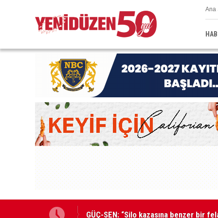
Ana 
HAB
GÜÇ-SEN: “Silo kazasına benzer bir fel