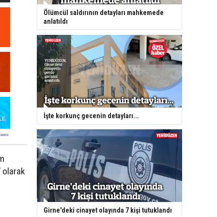
Ölümcül saldırının detayları mahkemede
anlatıldı
İşte korkunç gecenin detayları...
im
’ olarak
Girne'deki cinayet olayında 7 kişi tutuklandı