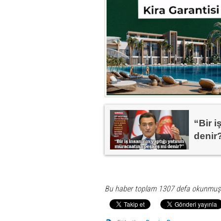
“Bir i
denir
Bu haber toplam 1307 defa okunmuş