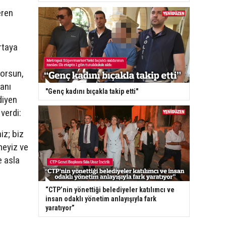
eren
ortaya
yorsun,
kanı
"Genç kadını bıçakla takip etti"
diyen
verdi:
iz; biz
meyiz ve
e asla
“CTP’nin yönettiği belediyeler katılımcı ve
insan odaklı yönetim anlayışıyla fark
yaratıyor”