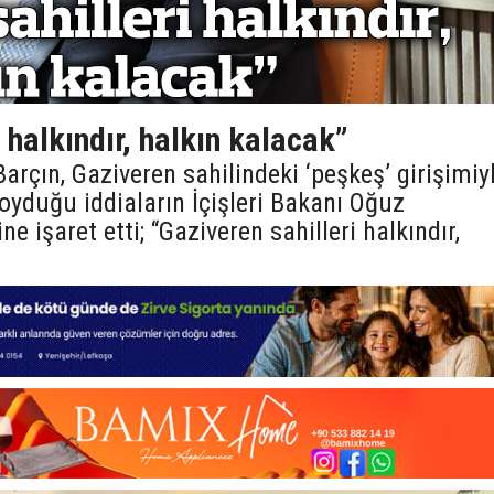
 halkındır, halkın kalacak”
arçın, Gaziveren sahilindeki ‘peşkeş’ girişimiy
koyduğu iddiaların İçişleri Bakanı Oğuz
e işaret etti; “Gaziveren sahilleri halkındır,