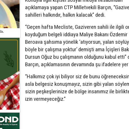
açıklamaya yapan CTP Milletvekili Barçın, “Gaziv
sahilleri halkındır, halkın kalacak” dedi.
“Geçen hafta Mecliste, Gaziveren sahili ile ilgili 
koyduğum belgeli iddiaya Maliye Bakanı Özdemir
Beroava şahsıma yönelik ‘atıyorsun, yalan söylü
böyle bir çalışma yoktur’ demişti ama İçişleri Ba
Dursun Oğuz bu çalışmanın olduğunu kabul etti” 
Barçın, açıklamasının devamında şu ifadelere yer 
“Halkımız çok iyi biliyor siz de bunu öğreneceksin
asla belgesiz konuşmayız, sizin gibi yalan söyle
sizin peşkeşlerinize de bölge insanımız ile birlikt
izin vermeyeceğiz.”