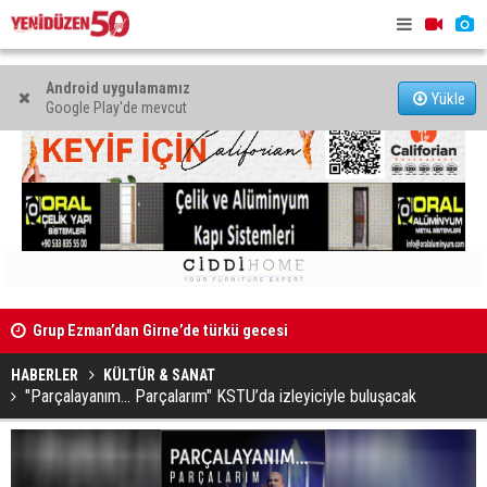
Android uygulamamız
Yükle
Google Play'de mevcut
9 iş
Grup Ezman’dan Girne’de türkü gecesi
Kıbrıs’ın 
oldu
HABERLER
KÜLTÜR & SANAT
"Parçalayanım... Parçalarım" KSTU’da izleyiciyle buluşacak