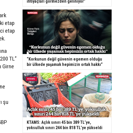
ihtiyaçları görmezden geliniyor”
ark
ki etap
nci etap
ek.
ına
“200 TL”
“Korkunun değil güvenin egemen olduğu
bir ülkede yaşamak hepimizin ortak hakkı”
n Girne
rne
ı şu
GBP
KTAMS: Açlık sınırı 45 bin 389 TL’ye,
yoksulluk sınırı 244 bin 818 TL’ye yükseldi