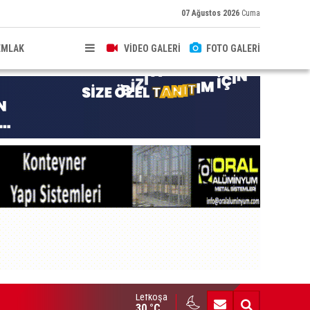
07 Ağustos 2026
Cuma
EMLAK
VİDEO GALERİ
FOTO GALERİ
Lefkoşa
brıs’ın güneyinde yıllık enflasyon temmuzda yüzde 2,9 oldu
30 °C