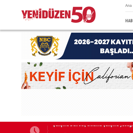
Ana 
HAB
Grup Ezman’dan Girne’de türkü gecesi