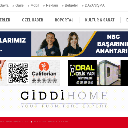
Sayfa
Gaile
Mobil
Reklam
Belgeler
DAYANIŞMA
ERLER
ÖZEL HABER
RÖPORTAJ
KÜLTÜR & SANAT
EĞİTİM
YEREL YÖNETİM
DERGİLER
SEKTÖR
Kı