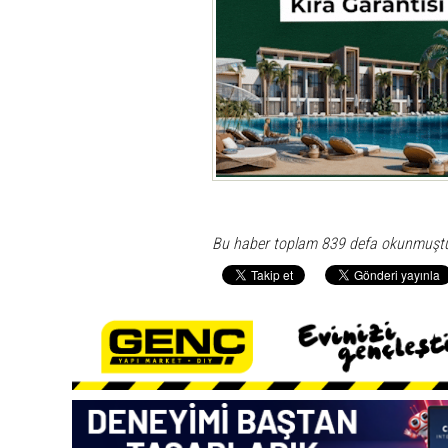
Bu haber toplam 839 defa okunmuşt