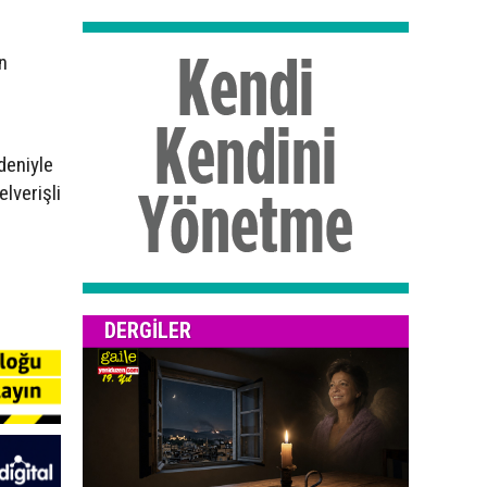
n
deniyle
lverişli
DERGILER