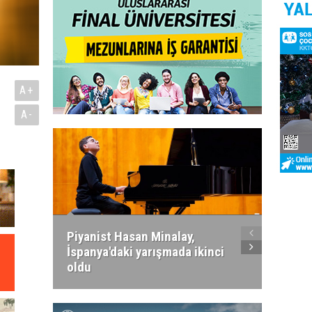
A+
A-
Piyanist Hasan Minalay,
Kıbrıs’
İspanya'daki yarışmada ikinci
Paradi
oldu
atacak