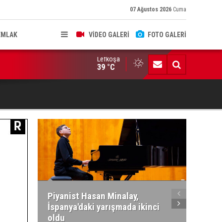
07 Ağustos 2026
Cuma
EMLAK
VİDEO GALERİ
FOTO GALERİ
Lefkoşa
hkeme binalarına zarar verenler hakkında yasal işlem başlatıldı
39 °C
Piyanist Hasan Minalay,
Kıbrıs’
İspanya'daki yarışmada ikinci
Paradi
oldu
atacak