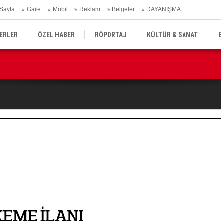
Sayfa
Gaile
Mobil
Reklam
Belgeler
DAYANIŞMA
ERLER
ÖZEL HABER
RÖPORTAJ
KÜLTÜR & SANAT
Ma
emmuzda yüzde 2,9 oldu
EĞİTİM
YEREL YÖNETİM
DERGİLER
SEKTÖR