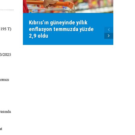
Kıbrıs’ın güneyinde yıllık
Güney
enflasyon temmuzda yüzde
Cezaev
2,9 oldu
sorunl