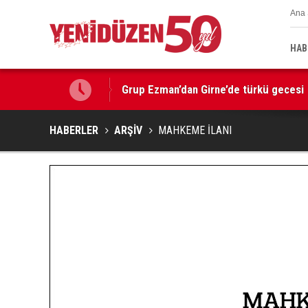
Ana 
HAB
Grup Ezman’dan Girne’de türkü gecesi
Kıbrıs’ın güneyinde yıllık enflasyon t
HABERLER
ARŞİV
MAHKEME İLANI