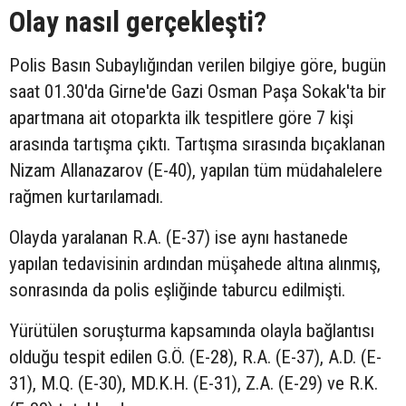
Olay nasıl gerçekleşti?
Polis Basın Subaylığından verilen bilgiye göre, bugün
saat 01.30'da Girne'de Gazi Osman Paşa Sokak'ta bir
apartmana ait otoparkta ilk tespitlere göre 7 kişi
arasında tartışma çıktı. Tartışma sırasında bıçaklanan
Nizam Allanazarov (E-40), yapılan tüm müdahalelere
rağmen kurtarılamadı.
Olayda yaralanan R.A. (E-37) ise aynı hastanede
yapılan tedavisinin ardından müşahede altına alınmış,
sonrasında da polis eşliğinde taburcu edilmişti.
Yürütülen soruşturma kapsamında olayla bağlantısı
olduğu tespit edilen G.Ö. (E-28), R.A. (E-37), A.D. (E-
31), M.Q. (E-30), MD.K.H. (E-31), Z.A. (E-29) ve R.K.