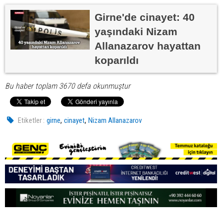
Girne'de cinayet: 40
yaşındaki Nizam
Allanazarov hayattan
koparıldı
Bu haber toplam 3670 defa okunmuştur
,
,
Etiketler :
girne
cinayet
Nizam Allanazarov