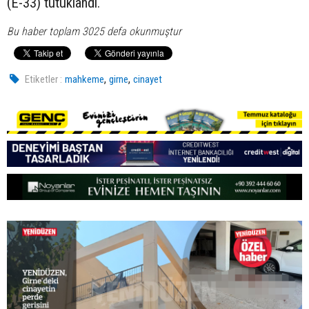
(E-33) tutuklandı.
Bu haber toplam 3025 defa okunmuştur
,
,
Etiketler :
mahkeme
girne
cinayet