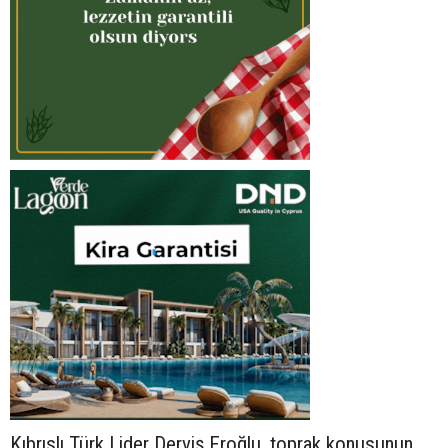
Kıbrıslı Türk Lider Derviş Eroğlu, toprak konusunun