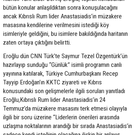
bütün konular anlaşıldıktan sonra konuşulacağını
ancak Kıbrıslı Rum lider Anastasiadis’in müzakere
masasına kendilerine verilmesini istediği köy
isimleriyle geldiğini, bu isimlere bakıldığında haritanın
zaten ortaya çıktığını belirtti.
Eroğlu dün CNN Türk’te Saymur Tezel Özgentürk’ün
hazırlayıp sunduğu “Günlük” isimli programın canlı
yayınına katılarak, Türkiye Cumhurbaşkanı Recep
Tayyip Erdoğan’ın KKTC ziyareti ve Kıbrıs
konusundaki son gelişmelerle ilgili soruları yanıtladı
Eroğlu,Kıbrıslı Rum lider Anastasiadis’in 24
Temmuz’da müzakere masasını terk etmesi olayıyla
ilgili bir soru üzerine “Liderlerin önerileri arasında
uzlaşma noktalarının arandığı bir sırada Anastasiadis’in
sadece kendi isteğinin olacağına ilişkin bir anlayış