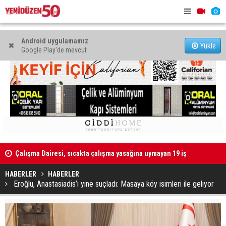
Android uygulamamız
Yükle
Google Play'de mevcut
Çalışma Dairesi, sıcakta çalışma yasağına uymayan 19 iş
Grup Ezman
yerine uyarı verdi
HABERLER
HABERLER
Eroğlu, Anastasiadis’i yine suçladı: Masaya köy isimleri ile geliyor