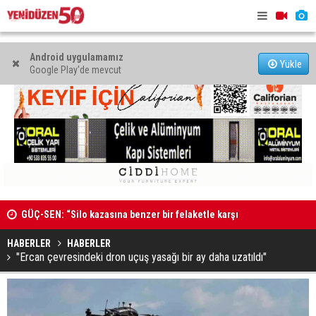
Android uygulamamız
Yükle
Google Play'de mevcut
GÜÇ-SEN: “Silo kazasına benzer bir felaketle karşı
Genç Hekim
karşıya kalınmaması adına harekete geçtik
MAHKEME İLANI
açtı
HABERLER
HABERLER
"Ercan çevresindeki dron uçuş yasağı bir ay daha uzatıldı"