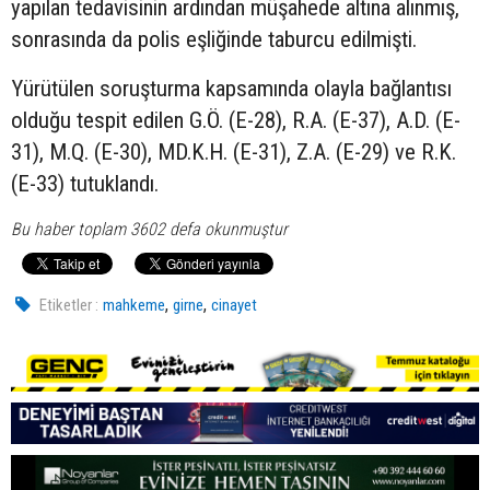
yapılan tedavisinin ardından müşahede altına alınmış,
sonrasında da polis eşliğinde taburcu edilmişti.
Yürütülen soruşturma kapsamında olayla bağlantısı
olduğu tespit edilen G.Ö. (E-28), R.A. (E-37), A.D. (E-
31), M.Q. (E-30), MD.K.H. (E-31), Z.A. (E-29) ve R.K.
(E-33) tutuklandı.
Bu haber toplam 3602 defa okunmuştur
,
,
Etiketler :
mahkeme
girne
cinayet