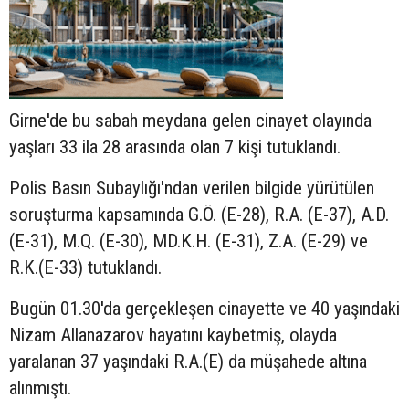
Girne'de bu sabah meydana gelen cinayet olayında
yaşları 33 ila 28 arasında olan 7 kişi tutuklandı.
Polis Basın Subaylığı'ndan verilen bilgide yürütülen
soruşturma kapsamında G.Ö. (E-28), R.A. (E-37), A.D.
(E-31), M.Q. (E-30), MD.K.H. (E-31), Z.A. (E-29) ve
R.K.(E-33) tutuklandı.
Bugün 01.30'da gerçekleşen cinayette ve 40 yaşındaki
Nizam Allanazarov hayatını kaybetmiş, olayda
yaralanan 37 yaşındaki R.A.(E) da müşahede altına
alınmıştı.