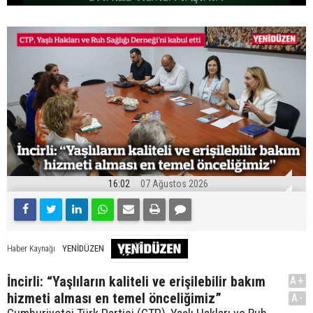
16:02
07 Ağustos 2026
YENİDÜZEN
Haber Kaynağı
İncirli: “Yaşlıların kaliteli ve erişilebilir bakım
A+
hizmeti alması en temel önceliğimiz”
A-