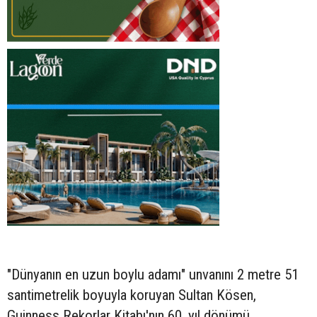
"Dünyanın en uzun boylu adamı" unvanını 2 metre 51
santimetrelik boyuyla koruyan Sultan Kösen,
Guinness Rekorlar Kitabı'nın 60. yıl dönümü