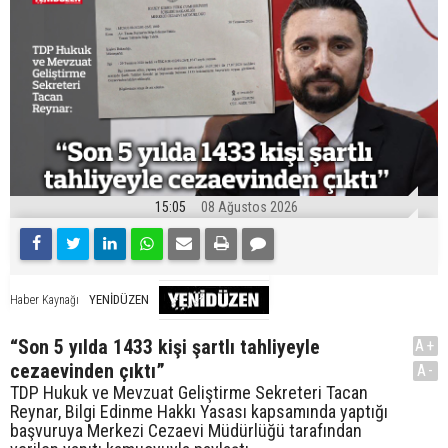
15:05
08 Ağustos 2026
YENİDÜZEN
Haber Kaynağı
“Son 5 yılda 1433 kişi şartlı tahliyeyle
A+
cezaevinden çıktı”
A-
TDP Hukuk ve Mevzuat Geliştirme Sekreteri Tacan
Reynar, Bilgi Edinme Hakkı Yasası kapsamında yaptığı
başvuruya Merkezi Cezaevi Müdürlüğü tarafından