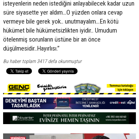
isteyenlerin neden istediğini anlayabilecek kadar uzun
süre siyasette yer aldım...O yüzden onlara cevap
vermeye bile gerek yok.. unutmayalım...En kötü
hükümet bile hükümetsizlikten iyidir.. Umudum
ötelenmiş sorunların üstüne bir an önce
düşülmesidir..Hayırlısı.”
Bu haber toplam 3417 defa okunmuştur