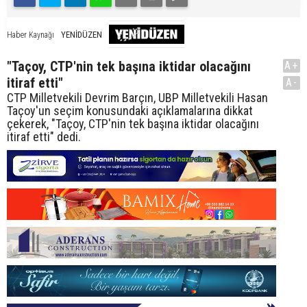
YENİDÜZEN
Haber Kaynağı
"Taçoy, CTP'nin tek başına iktidar olacağını
A+
itiraf etti"
A-
CTP Milletvekili Devrim Barçın, UBP Milletvekili Hasan
Taçoy'un seçim konusundaki açıklamalarına dikkat
çekerek, "Taçoy, CTP'nin tek başına iktidar olacağını
itiraf etti" dedi.