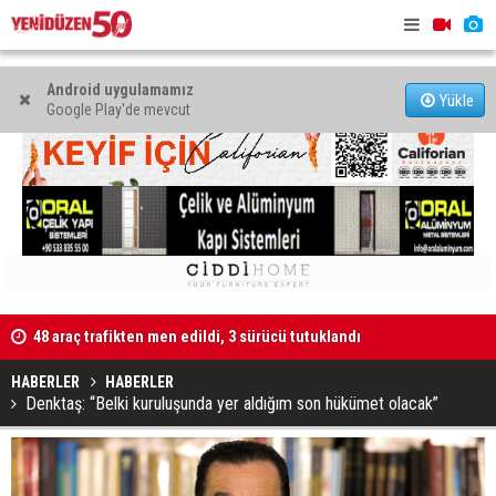
Android uygulamamız
Yükle
Google Play'de mevcut
48 araç trafikten men edildi, 3 sürücü tutuklandı
"Taçoy, CTP
Kaldırıma düşen scooter sürücüsü yaralandı
HABERLER
HABERLER
Denktaş: “Belki kuruluşunda yer aldığım son hükümet olacak”