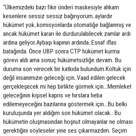
“Ülkemizdeki bazı fikir önderi maskesiyle ahkam
kesenlere sessiz sessiz bağırıyorum..aylardır
hükümet yok..komisyonlarda otomatiğe bağlanmış ve
ancak hükümet kararı ile durdurulabilecek zamlar ardı
ardına geliyor.Aybaşı kapının ardında..Esnaf iflas
batağında. Önce UBP sonra CTP hükümet kurma
görevi aldı ama sonuç hükümetsizliğe devam. Bu
duruma son verecek bir katkıda bulundum.Koltuk için
değil insanımızın geleceği için..Vaad edilen gelecek
gerçekleşecek mi hep birlikte görmek için...Memleket
geleceğinin kişisel kapris ve hırslara heba
edilemeyeceğini bazılarına göstermek için...Bu belki
kuruluşunda yer aldığım son hükümet olacak.. Bu
hükümetin oluşmasından hoşnut olmayanlar ne olması
gerektiğini söyleseler yine ses çıkarmazdım. Seçim