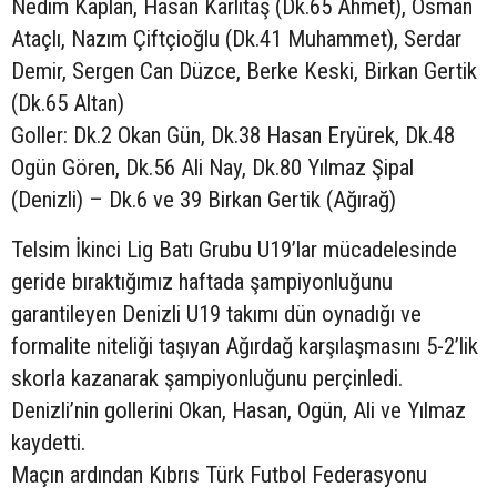
Nedim Kaplan, Hasan Karlıtaş (Dk.65 Ahmet), Osman
Ataçlı, Nazım Çiftçioğlu (Dk.41 Muhammet), Serdar
Demir, Sergen Can Düzce, Berke Keski, Birkan Gertik
(Dk.65 Altan)
Goller: Dk.2 Okan Gün, Dk.38 Hasan Eryürek, Dk.48
Ogün Gören, Dk.56 Ali Nay, Dk.80 Yılmaz Şipal
(Denizli) – Dk.6 ve 39 Birkan Gertik (Ağırağ)
Telsim İkinci Lig Batı Grubu U19’lar mücadelesinde
geride bıraktığımız haftada şampiyonluğunu
garantileyen Denizli U19 takımı dün oynadığı ve
formalite niteliği taşıyan Ağırdağ karşılaşmasını 5-2’lik
skorla kazanarak şampiyonluğunu perçinledi.
Denizli’nin gollerini Okan, Hasan, Ogün, Ali ve Yılmaz
kaydetti.
Maçın ardından Kıbrıs Türk Futbol Federasyonu