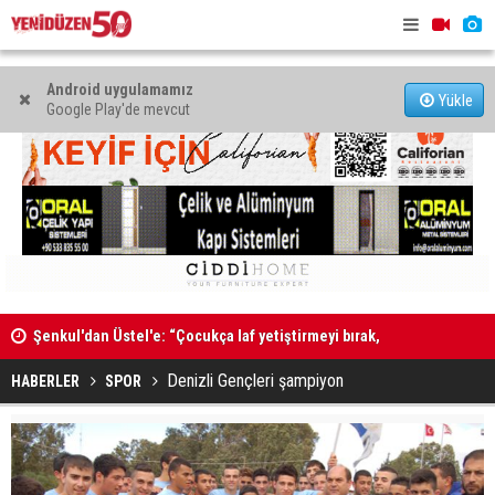
Android uygulamamız
Yükle
Google Play'de mevcut
”
Şenkul'dan Üstel'e: “Çocukça laf yetiştirmeyi bırak,
Kadın Bede
tatilini kesip görevinin başına dön”
Denizli Gençleri şampiyon
HABERLER
SPOR