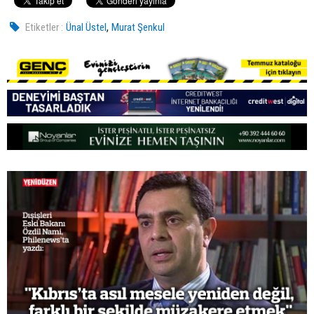
,
Etiketler :
Ünal Üstel
Murat Şenkul