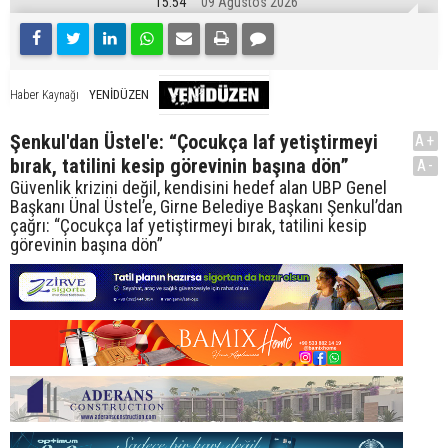
15:54
09 Ağustos 2026
YENİDÜZEN
Haber Kaynağı
Şenkul'dan Üstel'e: “Çocukça laf yetiştirmeyi
A+
bırak, tatilini kesip görevinin başına dön”
A-
Güvenlik krizini değil, kendisini hedef alan UBP Genel
Başkanı Ünal Üstel’e, Girne Belediye Başkanı Şenkul’dan
çağrı: “Çocukça laf yetiştirmeyi bırak, tatilini kesip
görevinin başına dön”